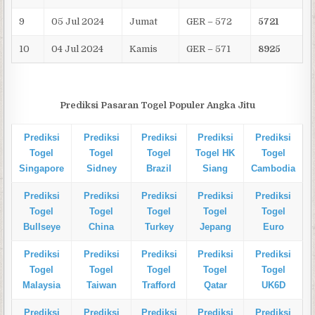
9
05 Jul 2024
Jumat
GER – 572
5721
10
04 Jul 2024
Kamis
GER – 571
8925
Prediksi Pasaran Togel Populer Angka Jitu
Prediksi
Prediksi
Prediksi
Prediksi
Prediksi
Togel
Togel
Togel
Togel HK
Togel
Singapore
Sidney
Brazil
Siang
Cambodia
Prediksi
Prediksi
Prediksi
Prediksi
Prediksi
Togel
Togel
Togel
Togel
Togel
Bullseye
China
Turkey
Jepang
Euro
Prediksi
Prediksi
Prediksi
Prediksi
Prediksi
Togel
Togel
Togel
Togel
Togel
Malaysia
Taiwan
Trafford
Qatar
UK6D
Prediksi
Prediksi
Prediksi
Prediksi
Prediksi