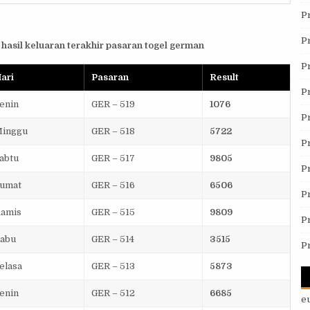
P
P
hasil keluaran terakhir pasaran togel german
P
ari
Pasaran
Result
P
enin
GER – 519
1076
P
inggu
GER – 518
5722
P
abtu
GER – 517
9805
P
umat
GER – 516
6506
P
amis
GER – 515
9809
P
abu
GER – 514
3515
P
elasa
GER – 513
5873
enin
GER – 512
6685
e