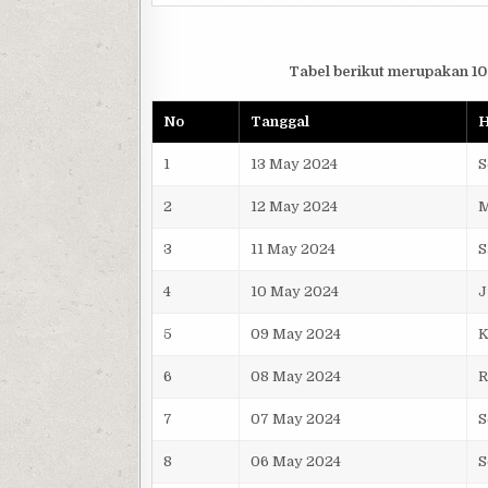
Tabel berikut merupakan 10 
No
Tanggal
H
1
13 May 2024
S
2
12 May 2024
M
3
11 May 2024
S
4
10 May 2024
J
5
09 May 2024
K
6
08 May 2024
R
7
07 May 2024
S
8
06 May 2024
S