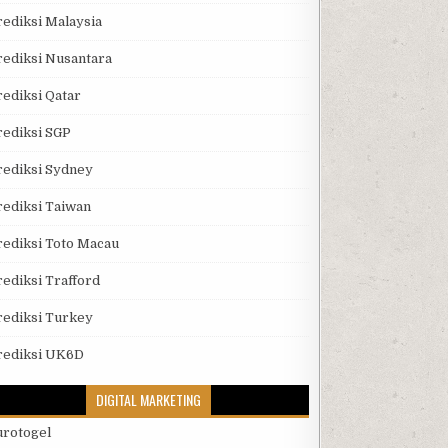
rediksi Malaysia
rediksi Nusantara
rediksi Qatar
rediksi SGP
rediksi Sydney
rediksi Taiwan
rediksi Toto Macau
rediksi Trafford
rediksi Turkey
rediksi UK6D
DIGITAL MARKETING
urotogel