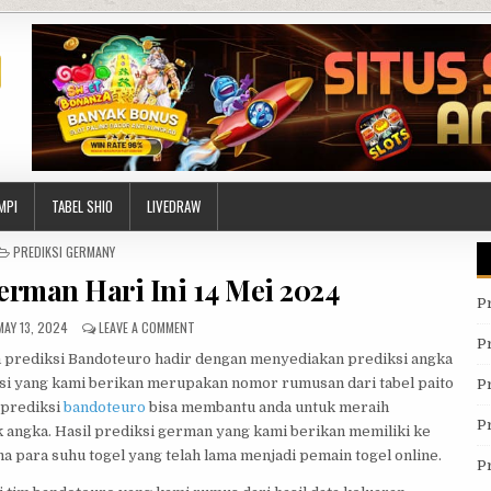
MPI
TABEL SHIO
LIVEDRAW
POSTED
PREDIKSI GERMANY
IN
erman Hari Ini 14 Mei 2024
P
AY 13, 2024
LEAVE A COMMENT
P
m prediksi Bandoteuro hadir dengan menyediakan prediksi angka
iksi yang kami berikan merupakan nomor rumusan dari tabel paito
Pr
 prediksi
bandoteuro
bisa membantu anda untuk meraih
P
angka. Hasil prediksi german yang kami berikan memiliki ke
a para suhu togel yang telah lama menjadi pemain togel online.
P