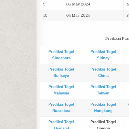
9
05 May 2024
M
10
04 May 2024
S
Prediksi Pas
Prediksi Togel
Prediksi Togel
Singapore
Sidney
Prediksi Togel
Prediksi Togel
Bullseye
China
Prediksi Togel
Prediksi Togel
Malaysia
Taiwan
Prediksi Togel
Prediksi Togel
Nusantara
Hongkong
Prediksi Togel
Prediksi Togel
Thailand
Oregon