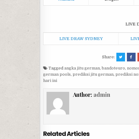
LIVE 
LIVE DRAW SYDNEY
LIV
Share:
Tagged
angka jitu german
,
bandoteuro
,
nomor
german pools
,
prediksi jitu german
,
prediksi no
hari ini
Author:
admin
Related Articles