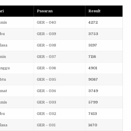
ri
Pasaran
Result
mis
GER – 040
4272
bu
GER – 039
3753
lasa
GER – 038
3197
nin
GER – 037
7116
inggu
GER – 036
4901
btu
GER – 035
9087
mat
GER – 034
3749
mis
GER – 033
5799
bu
GER – 032
7413
lasa
GER – 031
1470