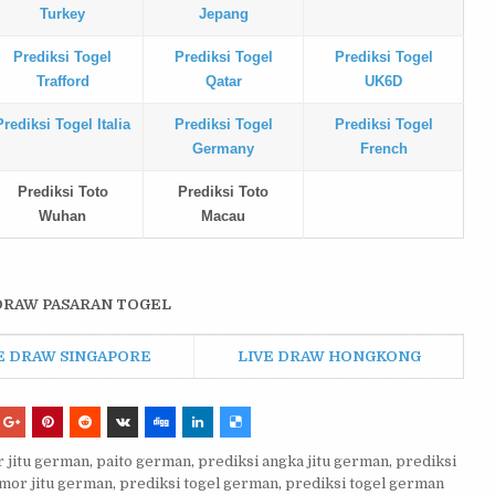
Turkey
Jepang
Prediksi Togel
Prediksi Togel
Prediksi Togel
Trafford
Qatar
UK6D
Prediksi Togel Italia
Prediksi Togel
Prediksi Togel
Germany
French
Prediksi Toto
Prediksi Toto
Wuhan
Macau
DRAW PASARAN TOGEL
E DRAW SINGAPORE
LIVE DRAW HONGKONG
 jitu german
,
paito german
,
prediksi angka jitu german
,
prediksi
mor jitu german
,
prediksi togel german
,
prediksi togel german