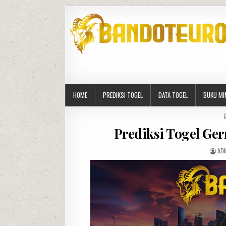
HOME
PREDIKSI TOGEL
DATA TOGEL
BUKU MI
Prediksi Togel Ger
AD