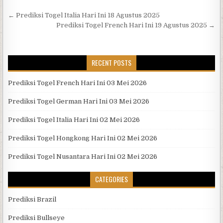
Post
← Prediksi Togel Italia Hari Ini 18 Agustus 2025
navigation
Prediksi Togel French Hari Ini 19 Agustus 2025 →
RECENT POSTS
Prediksi Togel French Hari Ini 03 Mei 2026
Prediksi Togel German Hari Ini 03 Mei 2026
Prediksi Togel Italia Hari Ini 02 Mei 2026
Prediksi Togel Hongkong Hari Ini 02 Mei 2026
Prediksi Togel Nusantara Hari Ini 02 Mei 2026
CATEGORIES
Prediksi Brazil
Prediksi Bullseye