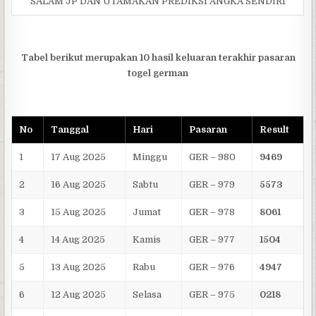
SALAM JP DAN UTAMAKAN PREDIKSI ANGKA SENDIRI
Tabel berikut merupakan 10 hasil keluaran terakhir pasaran
togel german
No
Tanggal
Hari
Pasaran
Result
1
17 Aug 2025
Minggu
GER – 980
9469
2
16 Aug 2025
Sabtu
GER – 979
5573
3
15 Aug 2025
Jumat
GER – 978
8061
4
14 Aug 2025
Kamis
GER – 977
1504
5
13 Aug 2025
Rabu
GER – 976
4947
6
12 Aug 2025
Selasa
GER – 975
0218