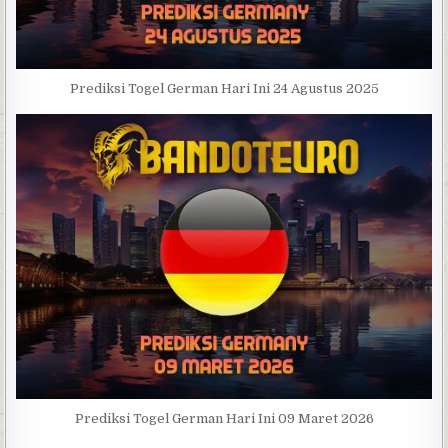
Prediksi Togel German Hari Ini 24 Agustus 2025
Prediksi Togel German Hari Ini 09 Maret 2026