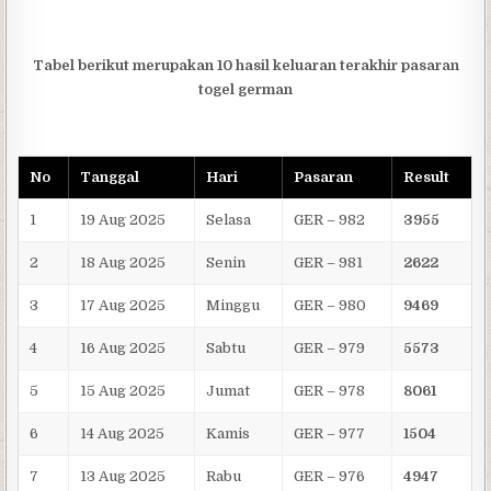
Tabel berikut merupakan 10 hasil keluaran terakhir pasaran
togel german
No
Tanggal
Hari
Pasaran
Result
1
19 Aug 2025
Selasa
GER – 982
3955
2
18 Aug 2025
Senin
GER – 981
2622
3
17 Aug 2025
Minggu
GER – 980
9469
4
16 Aug 2025
Sabtu
GER – 979
5573
5
15 Aug 2025
Jumat
GER – 978
8061
6
14 Aug 2025
Kamis
GER – 977
1504
7
13 Aug 2025
Rabu
GER – 976
4947