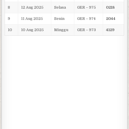
8
12 Aug 2025
Selasa
GER – 975
0218
9
11 Aug 2025
Senin
GER – 974
2044
10
10 Aug 2025
Minggu
GER – 973
4129