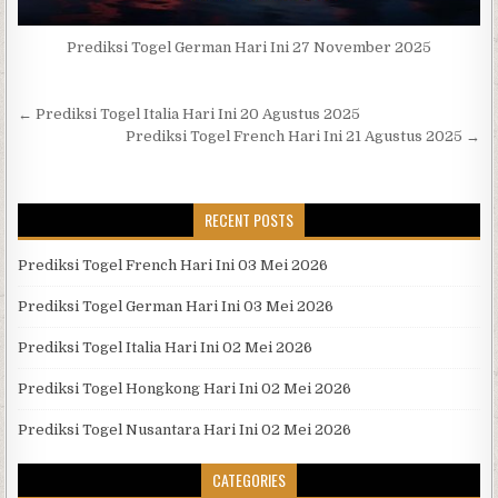
Prediksi Togel German Hari Ini 27 November 2025
Post
← Prediksi Togel Italia Hari Ini 20 Agustus 2025
navigation
Prediksi Togel French Hari Ini 21 Agustus 2025 →
RECENT POSTS
Prediksi Togel French Hari Ini 03 Mei 2026
Prediksi Togel German Hari Ini 03 Mei 2026
Prediksi Togel Italia Hari Ini 02 Mei 2026
Prediksi Togel Hongkong Hari Ini 02 Mei 2026
Prediksi Togel Nusantara Hari Ini 02 Mei 2026
CATEGORIES