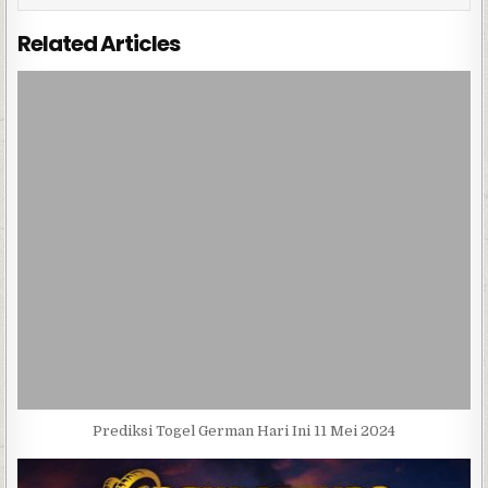
Related Articles
Prediksi Togel German Hari Ini 11 Mei 2024