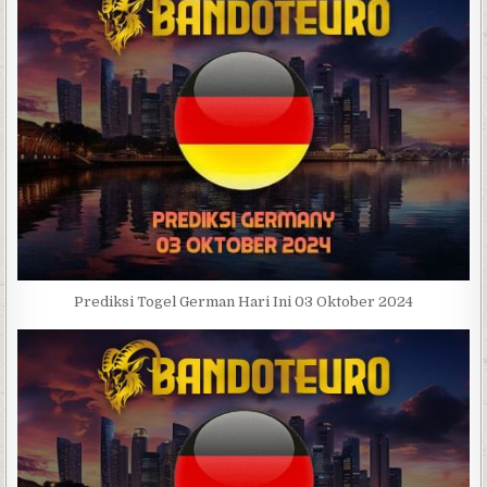
Prediksi Togel German Hari Ini 03 Oktober 2024