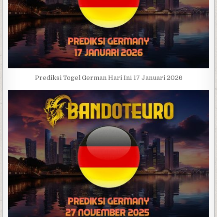
Prediksi Togel German Hari Ini 17 Januari 2026