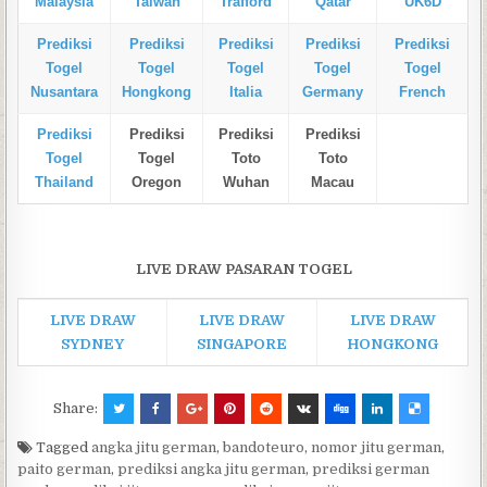
Malaysia
Taiwan
Trafford
Qatar
UK6D
Prediksi
Prediksi
Prediksi
Prediksi
Prediksi
Togel
Togel
Togel
Togel
Togel
Nusantara
Hongkong
Italia
Germany
French
Prediksi
Prediksi
Prediksi
Prediksi
Togel
Togel
Toto
Toto
Thailand
Oregon
Wuhan
Macau
LIVE DRAW PASARAN TOGEL
LIVE DRAW
LIVE DRAW
LIVE DRAW
SYDNEY
SINGAPORE
HONGKONG
Share:
Tagged
angka jitu german
,
bandoteuro
,
nomor jitu german
,
paito german
,
prediksi angka jitu german
,
prediksi german