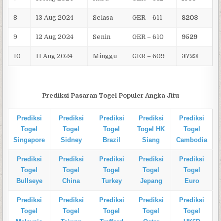
8
13 Aug 2024
Selasa
GER – 611
8203
9
12 Aug 2024
Senin
GER – 610
9529
10
11 Aug 2024
Minggu
GER – 609
3723
Prediksi Pasaran Togel Populer Angka Jitu
Prediksi
Prediksi
Prediksi
Prediksi
Prediksi
Togel
Togel
Togel
Togel HK
Togel
Singapore
Sidney
Brazil
Siang
Cambodia
Prediksi
Prediksi
Prediksi
Prediksi
Prediksi
Togel
Togel
Togel
Togel
Togel
Bullseye
China
Turkey
Jepang
Euro
Prediksi
Prediksi
Prediksi
Prediksi
Prediksi
Togel
Togel
Togel
Togel
Togel