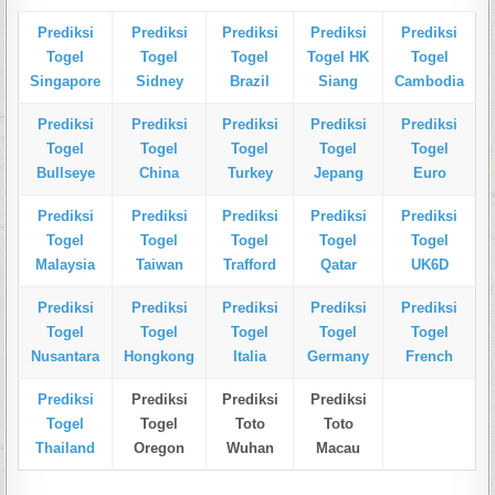
Prediksi
Prediksi
Prediksi
Prediksi
Prediksi
Togel
Togel
Togel
Togel HK
Togel
Singapore
Sidney
Brazil
Siang
Cambodia
Prediksi
Prediksi
Prediksi
Prediksi
Prediksi
Togel
Togel
Togel
Togel
Togel
Bullseye
China
Turkey
Jepang
Euro
Prediksi
Prediksi
Prediksi
Prediksi
Prediksi
Togel
Togel
Togel
Togel
Togel
Malaysia
Taiwan
Trafford
Qatar
UK6D
Prediksi
Prediksi
Prediksi
Prediksi
Prediksi
Togel
Togel
Togel
Togel
Togel
Nusantara
Hongkong
Italia
Germany
French
Prediksi
Prediksi
Prediksi
Prediksi
Togel
Togel
Toto
Toto
Thailand
Oregon
Wuhan
Macau