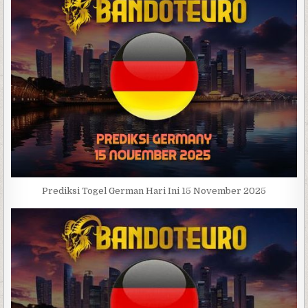
Prediksi Togel German Hari Ini 15 November 2025