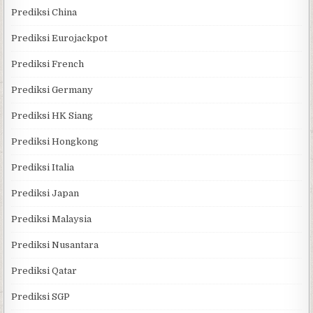
Prediksi China
Prediksi Eurojackpot
Prediksi French
Prediksi Germany
Prediksi HK Siang
Prediksi Hongkong
Prediksi Italia
Prediksi Japan
Prediksi Malaysia
Prediksi Nusantara
Prediksi Qatar
Prediksi SGP