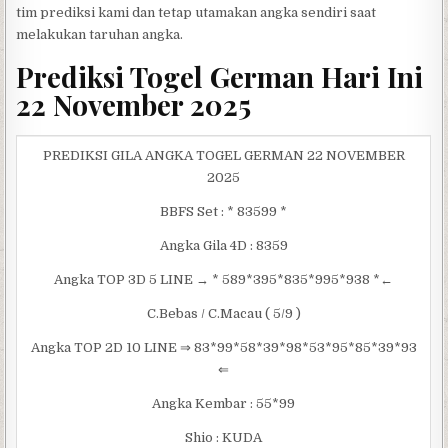
tim prediksi kami dan tetap utamakan angka sendiri saat
melakukan taruhan angka.
Prediksi Togel German Hari Ini
22 November 2025
PREDIKSI GILA ANGKA TOGEL GERMAN 22 NOVEMBER
2025
BBFS Set : * 83599 *
Angka Gila 4D : 8359
Angka TOP 3D 5 LINE → * 589*395*835*995*938 *←
C.Bebas / C.Macau ( 5/9 )
Angka TOP 2D 10 LINE ⇒ 83*99*58*39*98*53*95*85*39*93
⇐
Angka Kembar : 55*99
Shio : KUDA