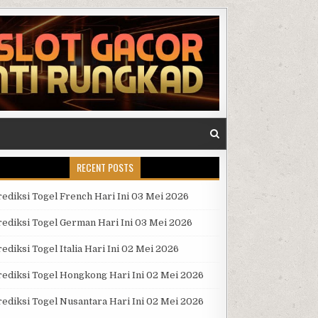
RECENT POSTS
rediksi Togel French Hari Ini 03 Mei 2026
rediksi Togel German Hari Ini 03 Mei 2026
ediksi Togel Italia Hari Ini 02 Mei 2026
rediksi Togel Hongkong Hari Ini 02 Mei 2026
rediksi Togel Nusantara Hari Ini 02 Mei 2026