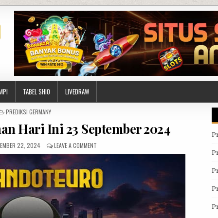
MPI
TABEL SHIO
LIVEDRAW
POSTED
PREDIKSI GERMANY
IN
an Hari Ini 23 September 2024
P
EMBER 22, 2024
LEAVE A COMMENT
P
Pr
P
P