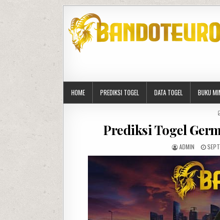
HOME
PREDIKSI TOGEL
DATA TOGEL
BUKU MI
Prediksi Togel Germ
ADMIN
SEPT