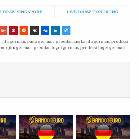
E DRAW SINGAPORE
LIVE DRAW HONGKONG
 jitu german
,
paito german
,
prediksi angka jitu german
,
prediksi
mor jitu german
,
prediksi togel german
,
prediksi togel german