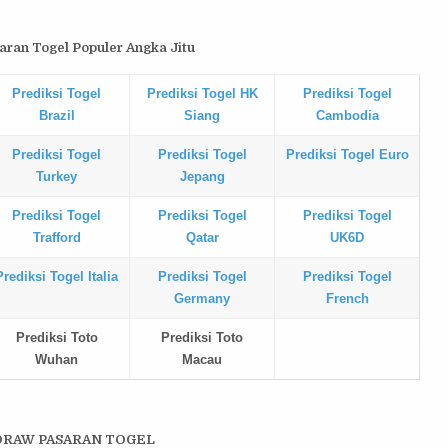
aran Togel Populer Angka Jitu
Prediksi Togel
Prediksi Togel HK
Prediksi Togel
Brazil
Siang
Cambodia
Prediksi Togel
Prediksi Togel
Prediksi Togel Euro
Turkey
Jepang
Prediksi Togel
Prediksi Togel
Prediksi Togel
Trafford
Qatar
UK6D
Prediksi Togel Italia
Prediksi Togel
Prediksi Togel
Germany
French
Prediksi Toto
Prediksi Toto
Wuhan
Macau
DRAW PASARAN TOGEL