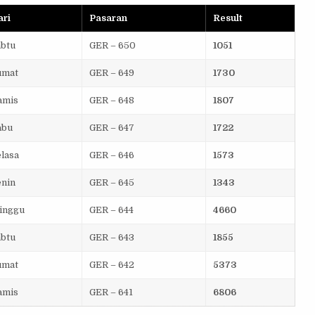
ari
Pasaran
Result
abtu
GER – 650
1051
umat
GER – 649
1730
amis
GER – 648
1807
abu
GER – 647
1722
lasa
GER – 646
1573
enin
GER – 645
1343
inggu
GER – 644
4660
abtu
GER – 643
1855
umat
GER – 642
5373
amis
GER – 641
6806