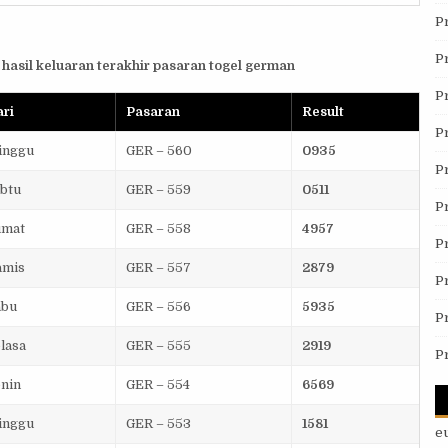
P
P
hasil keluaran terakhir pasaran togel german
P
ri
Pasaran
Result
P
inggu
GER – 560
0935
P
btu
GER – 559
0511
P
umat
GER – 558
4957
P
amis
GER – 557
2879
P
abu
GER – 556
5935
P
lasa
GER – 555
2919
P
nin
GER – 554
6569
inggu
GER – 553
1581
e