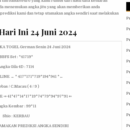
ri tim bandoteuro yang kami rumus dari hasil data keluaran
a menemukan angka jitu yang akan memberikan anda
 prediksi kami dan tetap utamakan angka sendiri saat melakukan
P
ari Ini 24 Juni 2024
P
P
KA TOGEL German Senin 24 Juni 2024
P
BBFS Set : *41719*
P
Angka Gila 4D : 7114
P
LINE → * 417*171*719*194*941 *←
P
bas / C.Macau ( 4 / 9 )
P
E ⇒ 41*47*14*17*19*74*79*94*97*91 ⇐
P
gka Kembar : 99*11
Pr
Shio : KERBAU
P
AMAKAN PREDIKSI ANGKA SENDIRI