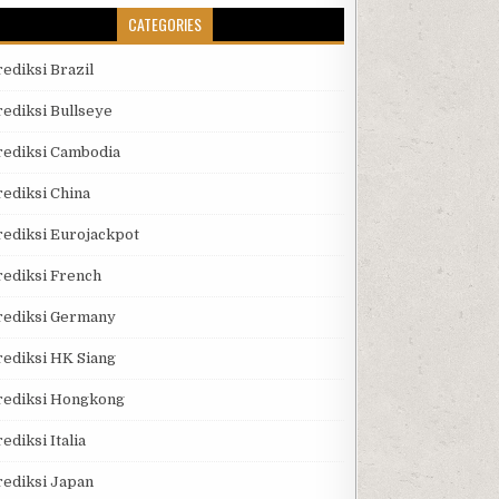
CATEGORIES
rediksi Brazil
rediksi Bullseye
rediksi Cambodia
rediksi China
rediksi Eurojackpot
rediksi French
rediksi Germany
rediksi HK Siang
rediksi Hongkong
ediksi Italia
rediksi Japan