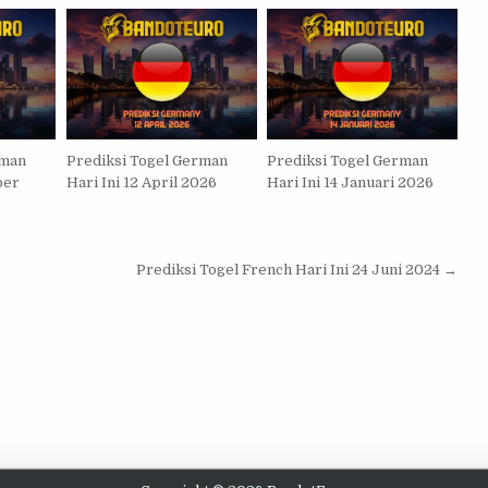
rman
Prediksi Togel German
Prediksi Togel German
ber
Hari Ini 12 April 2026
Hari Ini 14 Januari 2026
Prediksi Togel French Hari Ini 24 Juni 2024 →