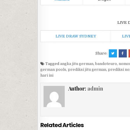
LIVE 
LIVE DRAW SYDNEY
LIV
Share:
Tagged
angka jitu german
,
bandoteuro
,
nomor
german pools
,
prediksi jitu german
,
prediksi no
hari ini
Author:
admin
Related Articles