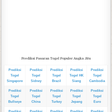
Prediksi Pasaran Togel Populer Angka Jitu
Prediksi
Prediksi
Prediksi
Prediksi
Prediksi
Togel
Togel
Togel
Togel HK
Togel
Singapore
Sidney
Brazil
Siang
Cambodia
Prediksi
Prediksi
Prediksi
Prediksi
Prediksi
Togel
Togel
Togel
Togel
Togel
Bullseye
China
Turkey
Jepang
Euro
Prediksi
Prediksi
Prediksi
Prediksi
Prediksi