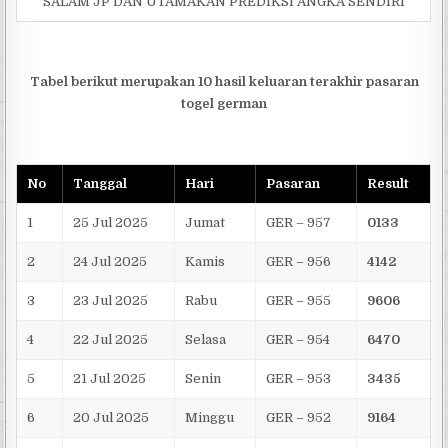
SALAM JP DAN UTAMAKAN PREDIKSI ANGKA SENDIRI
Tabel berikut merupakan 10 hasil keluaran terakhir pasaran
togel german
No
Tanggal
Hari
Pasaran
Result
1
25 Jul 2025
Jumat
GER – 957
0133
2
24 Jul 2025
Kamis
GER – 956
4142
3
23 Jul 2025
Rabu
GER – 955
9606
4
22 Jul 2025
Selasa
GER – 954
6470
5
21 Jul 2025
Senin
GER – 953
3435
6
20 Jul 2025
Minggu
GER – 952
9164