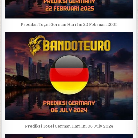
Prediksi Togel German Hari Ini 22 Februari 2025
Prediksi Togel German Hari Ini 06 July 2024