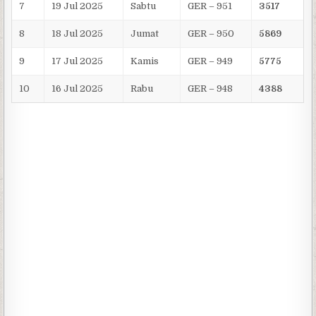
7
19 Jul 2025
Sabtu
GER – 951
3517
8
18 Jul 2025
Jumat
GER – 950
5869
9
17 Jul 2025
Kamis
GER – 949
5775
10
16 Jul 2025
Rabu
GER – 948
4388