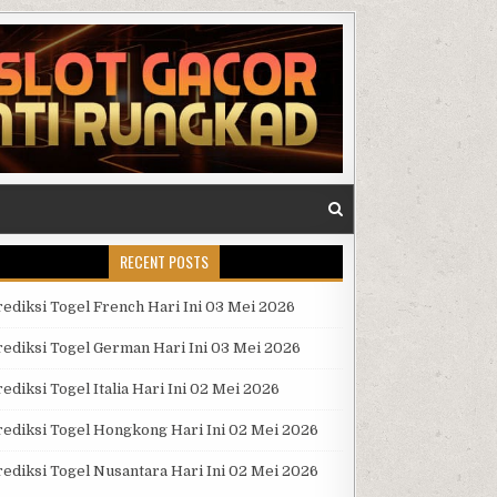
RECENT POSTS
rediksi Togel French Hari Ini 03 Mei 2026
rediksi Togel German Hari Ini 03 Mei 2026
ediksi Togel Italia Hari Ini 02 Mei 2026
rediksi Togel Hongkong Hari Ini 02 Mei 2026
rediksi Togel Nusantara Hari Ini 02 Mei 2026