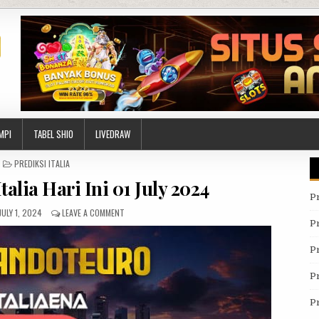
MPI
TABEL SHIO
LIVEDRAW
POSTED
PREDIKSI ITALIA
IN
talia Hari Ini 01 July 2024
P
JULY 1, 2024
LEAVE A COMMENT
P
Pr
P
P