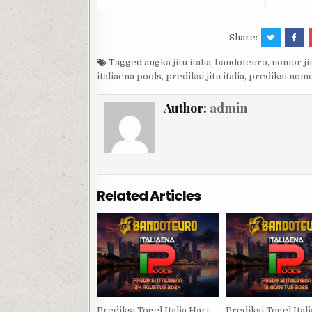
Share:
Tagged
angka jitu italia
,
bandoteuro
,
nomor jit
italiaena pools
,
prediksi jitu italia
,
prediksi nomor
Author:
admin
Related Articles
Prediksi Togel Italia Hari
Prediksi Togel Itali