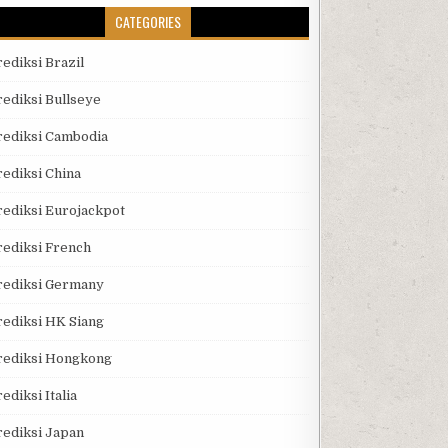
CATEGORIES
rediksi Brazil
rediksi Bullseye
rediksi Cambodia
rediksi China
rediksi Eurojackpot
rediksi French
rediksi Germany
rediksi HK Siang
rediksi Hongkong
ediksi Italia
rediksi Japan