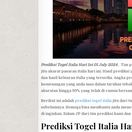
Prediksi Togel Italia Hari Ini 01 July 2024
, Tim 
jitu akurat pasaran italia hari ini. Hasil predi
dan hasil keluaran italia yang tersedia. Angka p
kemenangan yang anda mau dalam taruhan tebak a
akuratan hingga 99% yang telah di rumus bersam
Berikut ini adalah
prediksi togel italia
jitu dari 
sebelumnya. Semoga bisa membantu anda mene
di inginkan. Salam JP dari tim prediksi kami da
Prediksi Togel Italia Ha