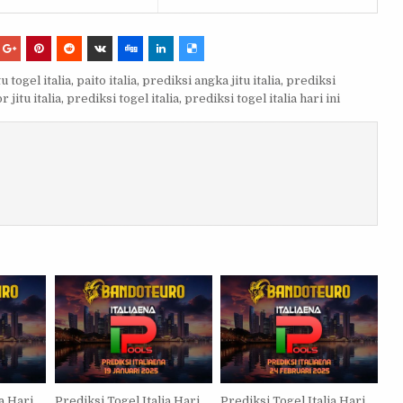
u togel italia
,
paito italia
,
prediksi angka jitu italia
,
prediksi
 jitu italia
,
prediksi togel italia
,
prediksi togel italia hari ini
a Hari
Prediksi Togel Italia Hari
Prediksi Togel Italia Hari