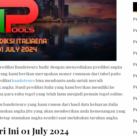
P
P
P
P
P
prediksi Bandoteuro hadir dengan menyediakan prediksi angka
ksi yang kami berikan merupakan nomor rumusan dari tabel paito
P
rediksi
bandoteuro
bisa membantu anda untuk meraih
P
ngka. Hasil prediksi italia yang kami berikan memiliki ke
a para suhu togel yang telah lama menjadi pemain togel online.
P
tim bandoteuro yang kami rumus dari hasil data keluaran italia
P
mukan angka jitu yang akan memberikan anda kemenangan yang
n tetap utamakan angka sendiri saat melakukan taruhan angka.
Pr
ri Ini 01 July 2024
P