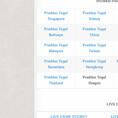
Prediksi Pas
Prediksi Togel
Prediksi Togel
Singapore
Sidney
Prediksi Togel
Prediksi Togel
Bullseye
China
Prediksi Togel
Prediksi Togel
Malaysia
Taiwan
Prediksi Togel
Prediksi Togel
Nusantara
Hongkong
Prediksi Togel
Prediksi Togel
Thailand
Oregon
LIVE 
LIVE DRAW SYDNEY
LIV