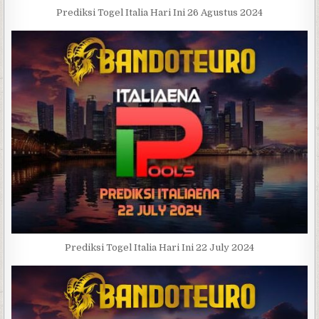
Prediksi Togel Italia Hari Ini 26 Agustus 2024
Prediksi Togel Italia Hari Ini 22 July 2024