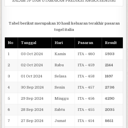
SALAM JP DAN UTAMAKAN PREDIKSI ANGKA SENDIRI
Tabel berikut merupakan 10 hasil keluaran terakhir pasaran
togel italia
No
Tanggal
Hari
Pasaran
Result
1
03 Oct 2024
Kamis
ITA – 460
5933
2
02 Oct 2024
Rabu
ITA – 459
2144
3
01 Oct 2024
Selasa
ITA – 458
1897
4
30 Sep 2024
Senin
ITA – 457
2736
5
29 Sep 2024
Minggu
ITA – 456
4290
6
28 Sep 2024
Sabtu
ITA – 455
2035
7
27 Sep 2024
Jumat
ITA – 454
8651