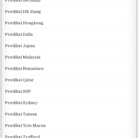
Prediksi Germany
Prediksi HK Siang
Prediksi Hongkong
Prediksi Italia
Prediksi Japan
Prediksi Malaysia
Prediksi Nusantara
Prediksi Qatar
Prediksi SGP
Prediksi Sydney
Prediksi Taiwan
Prediksi Toto Macau
Prediksi Trafford