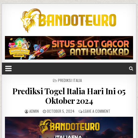
POSTED
PREDIKSI ITALIA
IN
Prediksi Togel Italia Hari Ini 05
Oktober 2024
ADMIN
OCTOBER 5, 2024
LEAVE A COMMENT