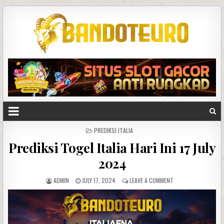
POSTED
PREDIKSI ITALIA
IN
Prediksi Togel Italia Hari Ini 17 July
2024
ADMIN
JULY 17, 2024
LEAVE A COMMENT