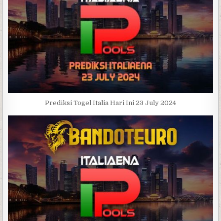
Prediksi Togel Italia Hari Ini 23 July 2024