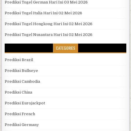
Prediksi Togel German Hari Ini 03 Mei 2026
Prediksi Togel Italia Hari Ini 02 Mei 2026
Prediksi Togel Hongkong Hari Ini 02 Mei 2026
Prediksi Togel Nusantara Hari Ini 02 Mei 2026
CATEGORIES
Prediksi Brazil
Prediksi Bullseye
Prediksi Cambodia
Prediksi China
Prediksi Eurojackpot
Prediksi French
Prediksi Germany