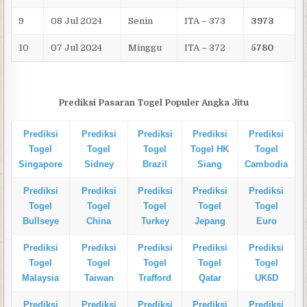
9
08 Jul 2024
Senin
ITA – 373
3973
10
07 Jul 2024
Minggu
ITA – 372
5780
Prediksi Pasaran Togel Populer Angka Jitu
Prediksi
Prediksi
Prediksi
Prediksi
Prediksi
Togel
Togel
Togel
Togel HK
Togel
Singapore
Sidney
Brazil
Siang
Cambodia
Prediksi
Prediksi
Prediksi
Prediksi
Prediksi
Togel
Togel
Togel
Togel
Togel
Bullseye
China
Turkey
Jepang
Euro
Prediksi
Prediksi
Prediksi
Prediksi
Prediksi
Togel
Togel
Togel
Togel
Togel
Malaysia
Taiwan
Trafford
Qatar
UK6D
Prediksi
Prediksi
Prediksi
Prediksi
Prediksi