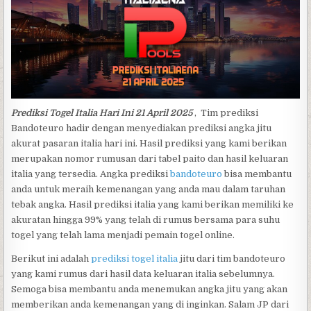
Prediksi Togel Italia Hari Ini 21 April 2025
, Tim prediksi
Bandoteuro hadir dengan menyediakan prediksi angka jitu
akurat pasaran italia hari ini. Hasil prediksi yang kami berikan
merupakan nomor rumusan dari tabel paito dan hasil keluaran
italia yang tersedia. Angka prediksi
bandoteuro
bisa membantu
anda untuk meraih kemenangan yang anda mau dalam taruhan
tebak angka. Hasil prediksi italia yang kami berikan memiliki ke
akuratan hingga 99% yang telah di rumus bersama para suhu
togel yang telah lama menjadi pemain togel online.
Berikut ini adalah
prediksi togel italia
jitu dari tim bandoteuro
yang kami rumus dari hasil data keluaran italia sebelumnya.
Semoga bisa membantu anda menemukan angka jitu yang akan
memberikan anda kemenangan yang di inginkan. Salam JP dari