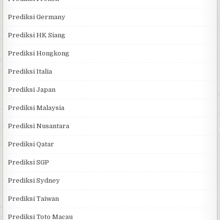
Prediksi Germany
Prediksi HK Siang
Prediksi Hongkong
Prediksi Italia
Prediksi Japan
Prediksi Malaysia
Prediksi Nusantara
Prediksi Qatar
Prediksi SGP
Prediksi Sydney
Prediksi Taiwan
Prediksi Toto Macau