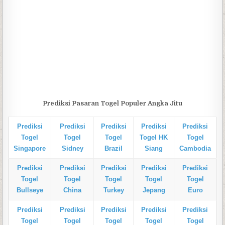
Prediksi Pasaran Togel Populer Angka Jitu
Prediksi
Prediksi
Prediksi
Prediksi
Prediksi
Togel
Togel
Togel
Togel HK
Togel
Singapore
Sidney
Brazil
Siang
Cambodia
Prediksi
Prediksi
Prediksi
Prediksi
Prediksi
Togel
Togel
Togel
Togel
Togel
Bullseye
China
Turkey
Jepang
Euro
Prediksi
Prediksi
Prediksi
Prediksi
Prediksi
Togel
Togel
Togel
Togel
Togel