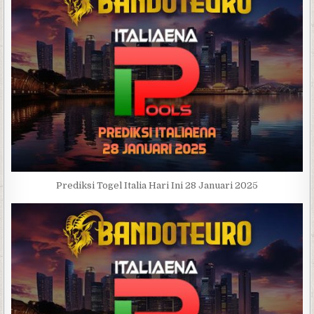
Prediksi Togel Italia Hari Ini 28 Januari 2025