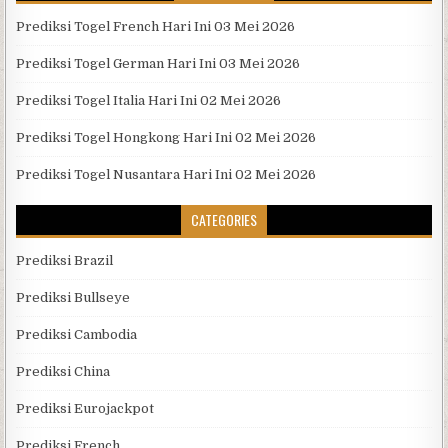
Prediksi Togel French Hari Ini 03 Mei 2026
Prediksi Togel German Hari Ini 03 Mei 2026
Prediksi Togel Italia Hari Ini 02 Mei 2026
Prediksi Togel Hongkong Hari Ini 02 Mei 2026
Prediksi Togel Nusantara Hari Ini 02 Mei 2026
CATEGORIES
Prediksi Brazil
Prediksi Bullseye
Prediksi Cambodia
Prediksi China
Prediksi Eurojackpot
Prediksi French