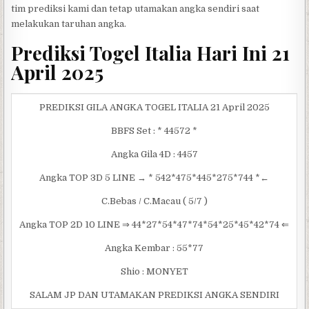
tim prediksi kami dan tetap utamakan angka sendiri saat
melakukan taruhan angka.
Prediksi Togel Italia Hari Ini 21
April 2025
PREDIKSI GILA ANGKA TOGEL ITALIA 21 April 2025
BBFS Set : * 44572 *
Angka Gila 4D : 4457
Angka TOP 3D 5 LINE → * 542*475*445*275*744 *←
C.Bebas / C.Macau ( 5/7 )
Angka TOP 2D 10 LINE ⇒ 44*27*54*47*74*54*25*45*42*74
⇐
Angka Kembar : 55*77
Shio : MONYET
SALAM JP DAN UTAMAKAN PREDIKSI ANGKA SENDIRI