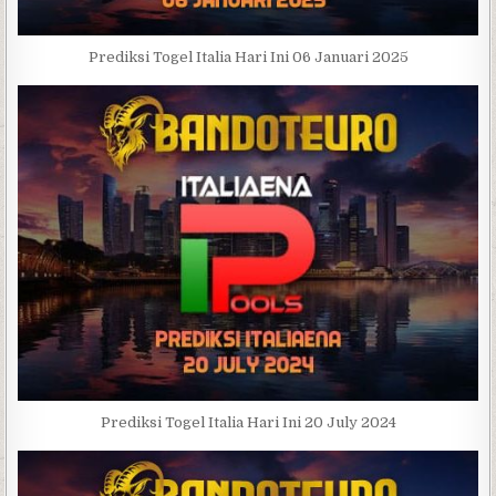
Prediksi Togel Italia Hari Ini 06 Januari 2025
Prediksi Togel Italia Hari Ini 20 July 2024