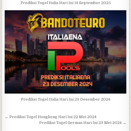
Prediksi Togel Italia Hari Ini 14 September 2025
Prediksi Togel Italia Hari Ini 23 Desember 2024
Post
← Prediksi Togel Hongkong Hari Ini 22 Mei 2024
navigation
Prediksi Togel German Hari Ini 23 Mei 2024 →