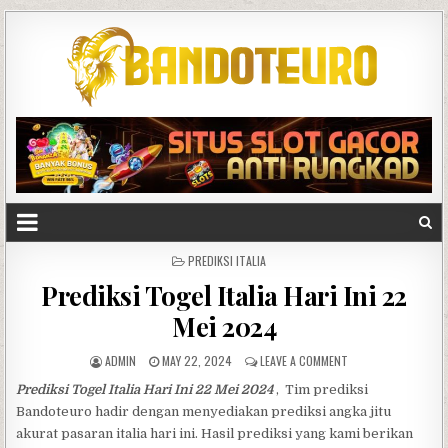
POSTED
PREDIKSI ITALIA
IN
Prediksi Togel Italia Hari Ini 22
Mei 2024
ADMIN
MAY 22, 2024
LEAVE A COMMENT
Prediksi Togel Italia Hari Ini 22 Mei 2024
, Tim prediksi
Bandoteuro hadir dengan menyediakan prediksi angka jitu
akurat pasaran italia hari ini. Hasil prediksi yang kami berikan