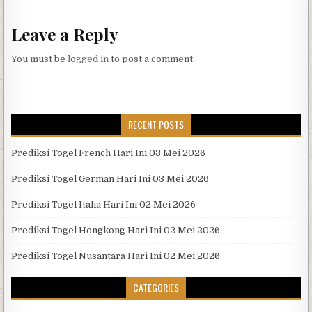
Leave a Reply
You must be
logged in
to post a comment.
RECENT POSTS
Prediksi Togel French Hari Ini 03 Mei 2026
Prediksi Togel German Hari Ini 03 Mei 2026
Prediksi Togel Italia Hari Ini 02 Mei 2026
Prediksi Togel Hongkong Hari Ini 02 Mei 2026
Prediksi Togel Nusantara Hari Ini 02 Mei 2026
CATEGORIES