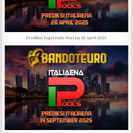
Prediksi Togel Italia Hari Ini 26 April 2025