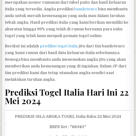
merupakan nomor rumusan dari tabel paito dan hasil keluaran
italia yang tersedia. Angka prediksi
bandoteuro
bisa membantu
anda untuk meraih kemenangan yang anda mau dalam taruhan
tebak angka. Hasil prediksi italia yang kami berikan memiliki ke
akuratan hingga 99% yang telah di rumus bersama para suhu
togel yang telah lama menjadi pemain togel online.
Berikut ini adalah
prediksi togel italia
jitu dari tim bandoteuro
yang kami rumus dari hasil data keluaran italia sebelumnya.
Semoga bisa membantu anda menemukan angka jitu yang akan
memberikan anda kemenangan yang di inginkan. Salam JP dari
tim prediksi kami dan tetap utamakan angka sendiri saat
melakukan taruhan angka.
Prediksi Togel Italia Hari Ini 22
Mei 2024
PREDIKSI GILA ANGKA TOGEL Italia Rabu 22 Mei 2024
BBFS Set : *66340*