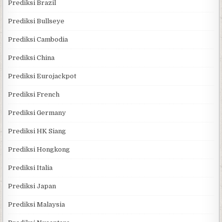
Prediksi Brazil
Prediksi Bullseye
Prediksi Cambodia
Prediksi China
Prediksi Eurojackpot
Prediksi French
Prediksi Germany
Prediksi HK Siang
Prediksi Hongkong
Prediksi Italia
Prediksi Japan
Prediksi Malaysia