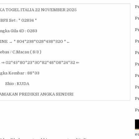
P
KA TOGEL ITALIA 22 NOVEMBER 2025
P
BFS Set : * 02834 *
P
ngka Gila 4D : 0283
P
LINE → * 804*238*028*438*320 *←
ebas / C.Macau ( 8/3 )
P
E ⇒ 02*43*80*23*30*82*48*08*24*32
⇐
P
gka Kembar : 88*33
P
Shio : KUDA
P
AMAKAN PREDIKSI ANGKA SENDIRI
P
P
e