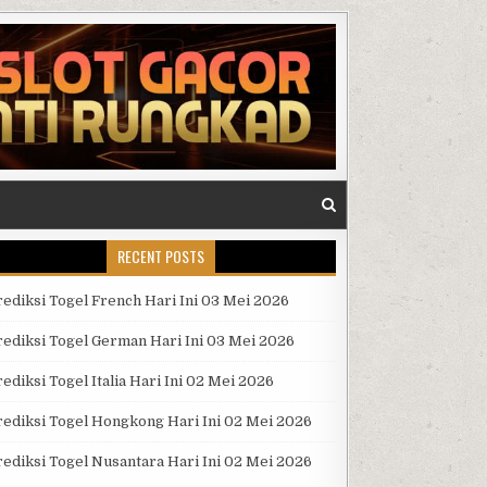
RECENT POSTS
rediksi Togel French Hari Ini 03 Mei 2026
rediksi Togel German Hari Ini 03 Mei 2026
ediksi Togel Italia Hari Ini 02 Mei 2026
rediksi Togel Hongkong Hari Ini 02 Mei 2026
rediksi Togel Nusantara Hari Ini 02 Mei 2026