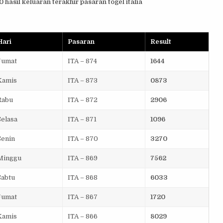
 hasil keluaran terakhir pasaran togel italia
Hari
Pasaran
Result
Jumat
ITA – 874
1644
Kamis
ITA – 873
0873
Rabu
ITA – 872
2906
Selasa
ITA – 871
1096
Senin
ITA – 870
3270
Minggu
ITA – 869
7562
Sabtu
ITA – 868
6033
Jumat
ITA – 867
1720
Kamis
ITA – 866
8029