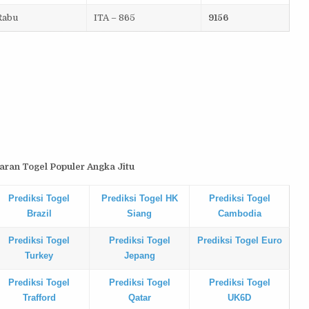
Rabu
ITA – 865
9156
aran Togel Populer Angka Jitu
Prediksi Togel
Prediksi Togel HK
Prediksi Togel
Brazil
Siang
Cambodia
Prediksi Togel
Prediksi Togel
Prediksi Togel Euro
Turkey
Jepang
Prediksi Togel
Prediksi Togel
Prediksi Togel
Trafford
Qatar
UK6D