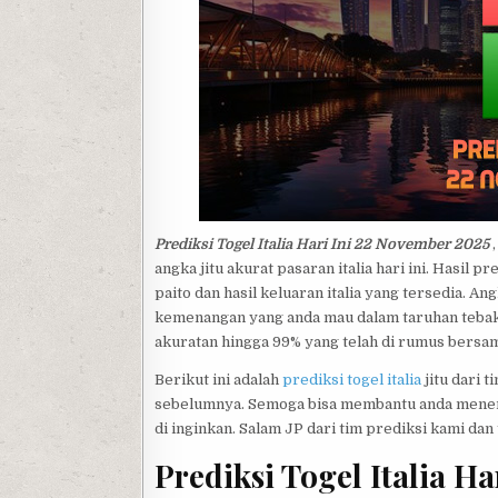
Prediksi Togel Italia Hari Ini 22 November 2025
angka jitu akurat pasaran italia hari ini. Hasi
paito dan hasil keluaran italia yang tersedia. An
kemenangan yang anda mau dalam taruhan tebak a
akuratan hingga 99% yang telah di rumus bersam
Berikut ini adalah
prediksi togel italia
jitu dari 
sebelumnya. Semoga bisa membantu anda mene
di inginkan. Salam JP dari tim prediksi kami da
Prediksi Togel Italia H