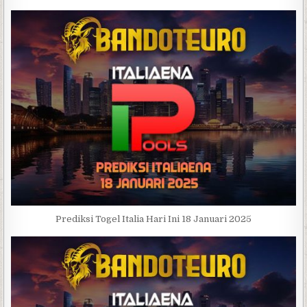
Prediksi Togel Italia Hari Ini 18 Januari 2025