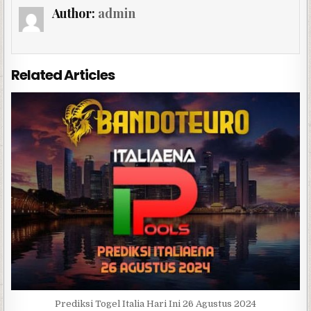
Author:
admin
Related Articles
Prediksi Togel Italia Hari Ini 26 Agustus 2024