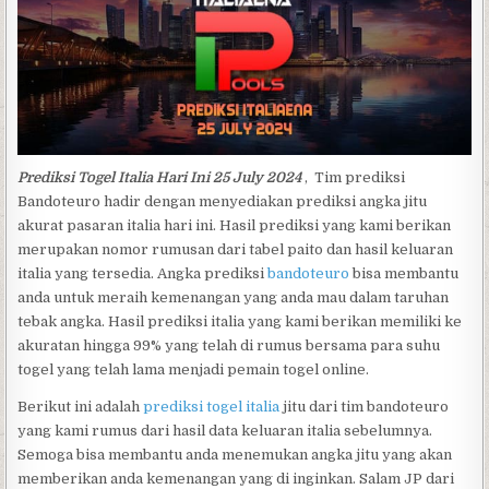
Prediksi Togel Italia Hari Ini 25 July 2024
, Tim prediksi
Bandoteuro hadir dengan menyediakan prediksi angka jitu
akurat pasaran italia hari ini. Hasil prediksi yang kami berikan
merupakan nomor rumusan dari tabel paito dan hasil keluaran
italia yang tersedia. Angka prediksi
bandoteuro
bisa membantu
anda untuk meraih kemenangan yang anda mau dalam taruhan
tebak angka. Hasil prediksi italia yang kami berikan memiliki ke
akuratan hingga 99% yang telah di rumus bersama para suhu
togel yang telah lama menjadi pemain togel online.
Berikut ini adalah
prediksi togel italia
jitu dari tim bandoteuro
yang kami rumus dari hasil data keluaran italia sebelumnya.
Semoga bisa membantu anda menemukan angka jitu yang akan
memberikan anda kemenangan yang di inginkan. Salam JP dari