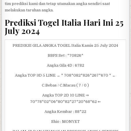
tim prediksi kami dan tetap utamakan angka sendiri saat
melakukan taruhan angka.
Prediksi Togel Italia Hari Ini 25
July 2024
PREDIKSI GILA ANGKA TOGEL Italia Kamis 25
July 2024
BBFS Set : *70826*
Angka Gila 4D : 6782
Angka TOP 3D 5 LINE → * 708*082*826*267*670
* ←
C.Bebas / C.Macau ( 7 / 0 )
Angka TOP 2D 10 LINE ⇒
70*78*02*06*80*82*27*20*68*62
⇐
Angka Kembar : 88*22
Shio : MONYET