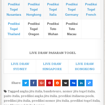
Prediksi
Prediksi
Prediksi
Prediksi
Prediksi
Togel
Togel
Togel
Togel
Togel
Nusantara
Hongkong
Italia
Germany
French
Prediksi
Prediksi
Prediksi
Prediksi
Togel
Togel
Toto
Toto
Thailand
Oregon
Wuhan
Macau
LIVE DRAW PASARAN TOGEL
LIVE DRAW
LIVE DRAW
LIVE DRAW
SYDNEY
SINGAPORE
HONGKONG
Share:
Tagged
angka jitu italia
,
bandoteuro
,
nomor jitu togel italia
,
paito italia
,
prediksi angka jitu italia
,
prediksi italiaena pools
,
prediksi jitu italia
,
prediksi nomor jitu italia
,
prediksi togel italia
,