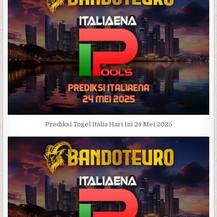
Prediksi Togel Italia Hari Ini 24 Mei 2025