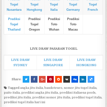
Togel
Togel
Togel
Togel
Togel
Nusantara
Hongkong
Italia
Germany
French
Prediksi
Prediksi
Prediksi
Prediksi
Togel
Togel
Toto
Toto
Thailand
Oregon
Wuhan
Macau
LIVE DRAW PASARAN TOGEL
LIVE DRAW
LIVE DRAW
LIVE DRAW
SYDNEY
SINGAPORE
HONGKONG
Share:
Tagged
angka jitu italia
,
bandoteuro
,
nomor jitu togel italia
,
paito italia
,
prediksi angka jitu italia
,
prediksi italiaena pools
,
prediksi jitu italia
,
prediksi nomor jitu italia
,
prediksi togel italia
,
prediksi togel italia hari ini