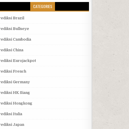
CATEGORIES
rediksi Brazil
rediksi Bullseye
rediksi Cambodia
rediksi China
rediksi Eurojackpot
rediksi French
rediksi Germany
rediksi HK Siang
rediksi Hongkong
ediksi Italia
rediksi Japan