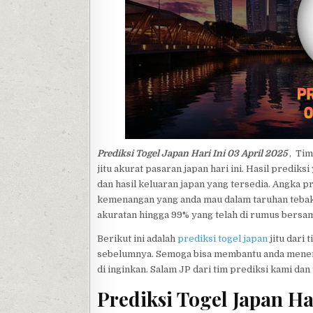
Prediksi Togel Japan Hari Ini 03 April 2025
, Ti
jitu akurat pasaran japan hari ini. Hasil predi
dan hasil keluaran japan yang tersedia. Angka p
kemenangan yang anda mau dalam taruhan tebak 
akuratan hingga 99% yang telah di rumus bersam
Berikut ini adalah
prediksi togel japan
jitu dari 
sebelumnya. Semoga bisa membantu anda mene
di inginkan. Salam JP dari tim prediksi kami da
Prediksi Togel Japan Ha