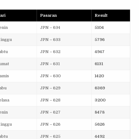
ari
Pasaran
Result
enin
JPN – 634
5104
inggu
JPN – 633
5796
abtu
JPN – 632
4947
umat
JPN – 631
6131
amis
JPN – 630
1420
abu
JPN – 629
6369
elasa
JPN – 628
3200
enin
JPN – 627
8478
inggu
JPN – 626
5626
abtu
JPN – 625
4492