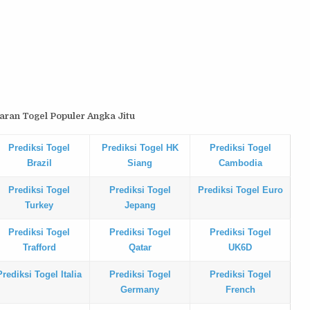
aran Togel Populer Angka Jitu
Prediksi Togel
Prediksi Togel HK
Prediksi Togel
Brazil
Siang
Cambodia
Prediksi Togel
Prediksi Togel
Prediksi Togel Euro
Turkey
Jepang
Prediksi Togel
Prediksi Togel
Prediksi Togel
Trafford
Qatar
UK6D
Prediksi Togel Italia
Prediksi Togel
Prediksi Togel
Germany
French