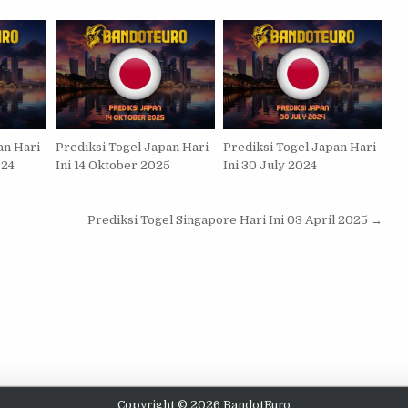
an Hari
Prediksi Togel Japan Hari
Prediksi Togel Japan Hari
024
Ini 14 Oktober 2025
Ini 30 July 2024
Prediksi Togel Singapore Hari Ini 03 April 2025 →
Copyright © 2026 BandotEuro