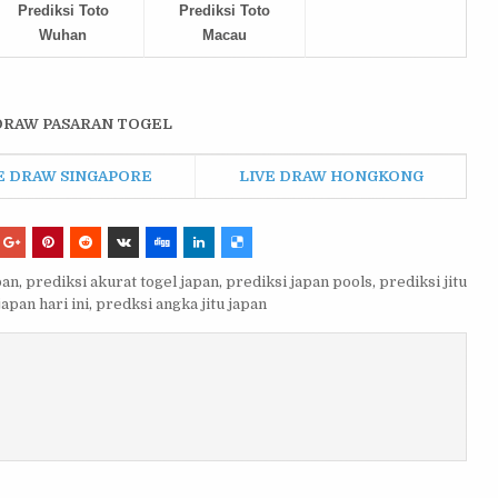
Prediksi Toto
Prediksi Toto
Wuhan
Macau
DRAW PASARAN TOGEL
E DRAW SINGAPORE
LIVE DRAW HONGKONG
pan
,
prediksi akurat togel japan
,
prediksi japan pools
,
prediksi jitu
japan hari ini
,
predksi angka jitu japan