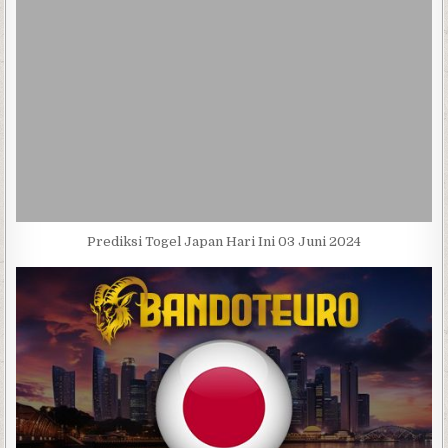
Prediksi Togel Japan Hari Ini 03 Juni 2024