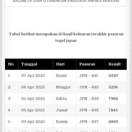
SALAM JP DAN UTAMAKAN PREDIKSI ANGKA SENDIRI
Tabel berikut merupakan 10 hasil keluaran terakhir pasaran
togel japan
No
Tanggal
Hari
Pasaran
Result
1
07 Apr 2025
Senin
JPN – 641
0387
2
06 Apr 2025
Minggu
JPN – 640
5294
3
05 Apr 2025
Sabtu
JPN – 639
7988
4
04 Apr 2025
Jumat
JPN – 638
7845
5
03 Apr 2025
Kamis
JPN – 637
2460