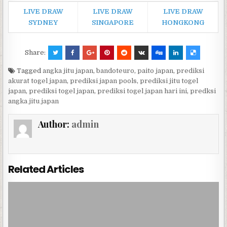
LIVE DRAW
LIVE DRAW
LIVE DRAW
SYDNEY
SINGAPORE
HONGKONG
Share:
Tagged
angka jitu japan
,
bandoteuro
,
paito japan
,
prediksi
akurat togel japan
,
prediksi japan pools
,
prediksi jitu togel
japan
,
prediksi togel japan
,
prediksi togel japan hari ini
,
predksi
angka jitu japan
Author:
admin
Related Articles