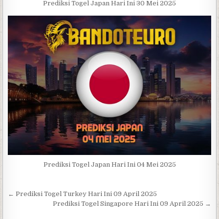
Prediksi Togel Japan Hari Ini 30 Mei 2025
Prediksi Togel Japan Hari Ini 04 Mei 2025
Post
← Prediksi Togel Turkey Hari Ini 09 April 2025
navigation
Prediksi Togel Singapore Hari Ini 09 April 2025 →