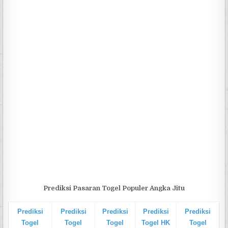
Prediksi Pasaran Togel Populer Angka Jitu
Prediksi
Prediksi
Prediksi
Prediksi
Prediksi
Togel
Togel
Togel
Togel HK
Togel