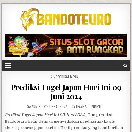
POSTED
PREDIKSI JAPAN
IN
Prediksi Togel Japan Hari Ini 09
Juni 2024
ADMIN
JUNE 9, 2024
LEAVE A COMMENT
Prediksi Togel Japan Hari Ini 09 Juni 2024
, Tim prediksi
Bandoteuro hadir dengan menyediakan prediksi angka jitu
akurat pasaran japan hari ini. Hasil prediksi yang kami berikan