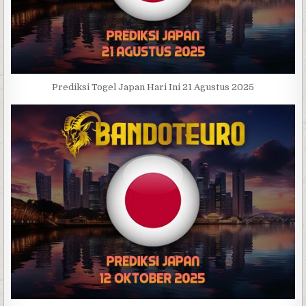
Prediksi Togel Japan Hari Ini 21 Agustus 2025