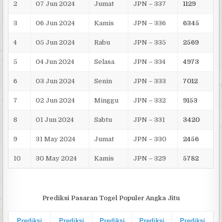
2
07 Jun 2024
Jumat
JPN – 337
1129
3
06 Jun 2024
Kamis
JPN – 336
6345
4
05 Jun 2024
Rabu
JPN – 335
2569
5
04 Jun 2024
Selasa
JPN – 334
4973
6
03 Jun 2024
Senin
JPN – 333
7012
7
02 Jun 2024
Minggu
JPN – 332
9153
8
01 Jun 2024
Sabtu
JPN – 331
3420
9
31 May 2024
Jumat
JPN – 330
2456
10
30 May 2024
Kamis
JPN – 329
5782
Prediksi Pasaran Togel Populer Angka Jitu
Prediksi
Prediksi
Prediksi
Prediksi
Prediksi