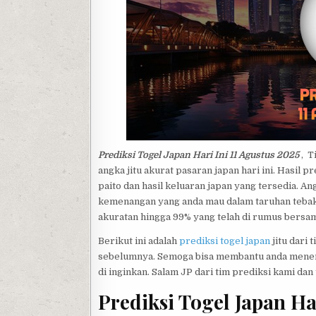
Prediksi Togel Japan Hari Ini 11 Agustus 2025
, T
angka jitu akurat pasaran japan hari ini. Hasil
paito dan hasil keluaran japan yang tersedia. A
kemenangan yang anda mau dalam taruhan tebak 
akuratan hingga 99% yang telah di rumus bersam
Berikut ini adalah
prediksi togel japan
jitu dari 
sebelumnya. Semoga bisa membantu anda mene
di inginkan. Salam JP dari tim prediksi kami da
Prediksi Togel Japan Ha