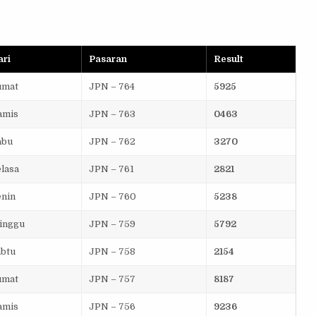
ari
Pasaran
Result
umat
JPN – 764
5925
amis
JPN – 763
0463
abu
JPN – 762
3270
lasa
JPN – 761
2821
enin
JPN – 760
5238
inggu
JPN – 759
5792
abtu
JPN – 758
2154
umat
JPN – 757
8187
amis
JPN – 756
9236