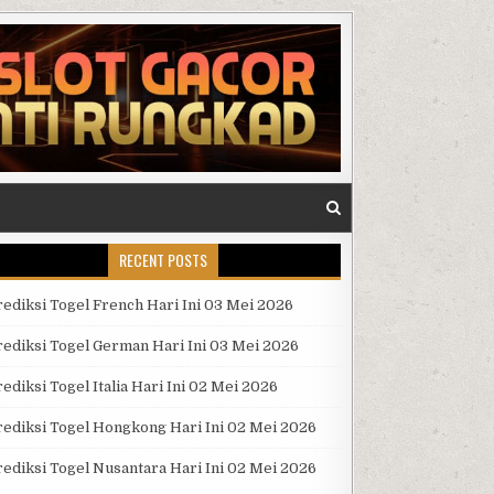
RECENT POSTS
rediksi Togel French Hari Ini 03 Mei 2026
rediksi Togel German Hari Ini 03 Mei 2026
ediksi Togel Italia Hari Ini 02 Mei 2026
rediksi Togel Hongkong Hari Ini 02 Mei 2026
rediksi Togel Nusantara Hari Ini 02 Mei 2026