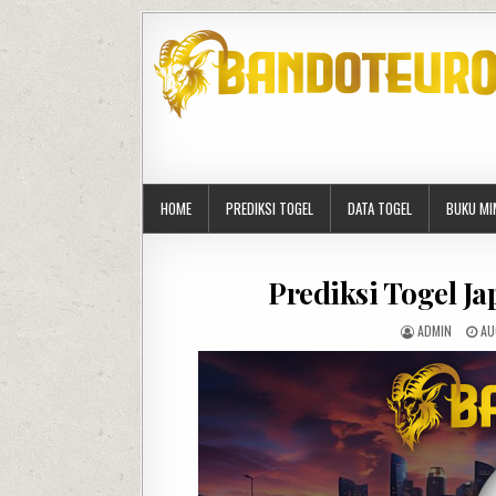
HOME
PREDIKSI TOGEL
DATA TOGEL
BUKU MI
Prediksi Togel Ja
ADMIN
AU