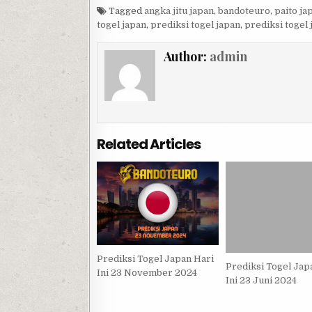
Tagged
angka jitu japan
,
bandoteuro
,
paito ja
togel japan
,
prediksi togel japan
,
prediksi togel 
Author:
admin
Related Articles
Prediksi Togel Japan Hari
Prediksi Togel Jap
Ini 23 November 2024
Ini 23 Juni 2024