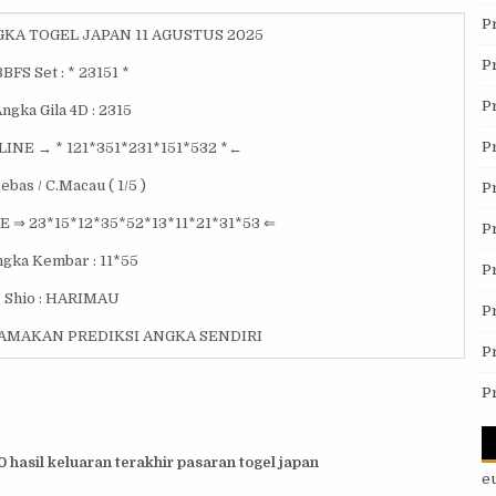
P
GKA TOGEL JAPAN 11 AGUSTUS 2025
P
BBFS Set : * 23151 *
P
ngka Gila 4D : 2315
P
LINE → * 121*351*231*151*532 *←
ebas / C.Macau ( 1/5 )
P
E ⇒ 23*15*12*35*52*13*11*21*31*53
⇐
P
gka Kembar : 11*55
P
Shio : HARIMAU
P
AMAKAN PREDIKSI ANGKA SENDIRI
P
P
 hasil keluaran terakhir pasaran togel japan
e