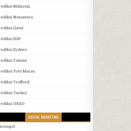
rediksi Malaysia
rediksi Nusantara
rediksi Qatar
rediksi SGP
rediksi Sydney
rediksi Taiwan
rediksi Toto Macau
rediksi Trafford
rediksi Turkey
rediksi UK6D
DIGITAL MARKETING
urotogel