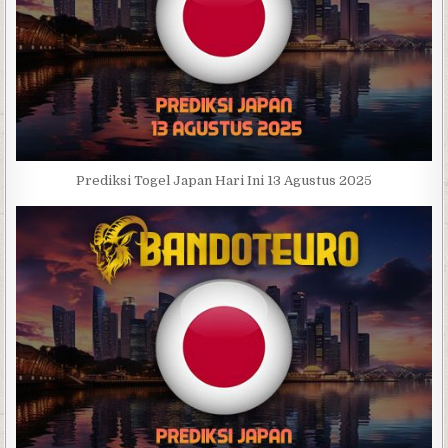
Prediksi Togel Japan Hari Ini 13 Agustus 2025