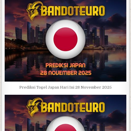
Prediksi Togel Japan Hari Ini 28 November 2025