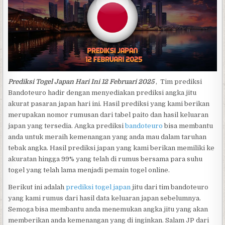
Prediksi Togel Japan Hari Ini 12 Februari 2025
, Tim prediksi
Bandoteuro hadir dengan menyediakan prediksi angka jitu
akurat pasaran japan hari ini. Hasil prediksi yang kami berikan
merupakan nomor rumusan dari tabel paito dan hasil keluaran
japan yang tersedia. Angka prediksi
bandoteuro
bisa membantu
anda untuk meraih kemenangan yang anda mau dalam taruhan
tebak angka. Hasil prediksi japan yang kami berikan memiliki ke
akuratan hingga 99% yang telah di rumus bersama para suhu
togel yang telah lama menjadi pemain togel online.
Berikut ini adalah
prediksi togel japan
jitu dari tim bandoteuro
yang kami rumus dari hasil data keluaran japan sebelumnya.
Semoga bisa membantu anda menemukan angka jitu yang akan
memberikan anda kemenangan yang di inginkan. Salam JP dari