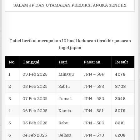
SALAM JP DAN UTAMAKAN PREDIKSI ANGKA SENDIRI
Tabel berikut merupakan 10 hasil keluaran terakhir pasaran
togel japan
No
Tanggal
Hari
Pasaran
Result
1
09 Feb 2025
Minggu
JPN – 584
4078
2
08 Feb 2025
Sabtu
JPN – 583
3703
3
07 Feb 2025
Jumat
JPN – 582
3548
4
06 Feb 2025
Kamis
JPN – 581
5079
5
05 Feb 2025
Rabu
JPN – 580
3361
6
04 Feb 2025
Selasa
JPN – 579
5208