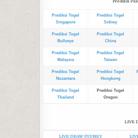
Prediksi Pas
Prediksi Togel
Prediksi Togel
Singapore
Sidney
Prediksi Togel
Prediksi Togel
Bullseye
China
Prediksi Togel
Prediksi Togel
Malaysia
Taiwan
Prediksi Togel
Prediksi Togel
Nusantara
Hongkong
Prediksi Togel
Prediksi Togel
Thailand
Oregon
LIVE 
LIVE DRAW SYDNEY
LIV