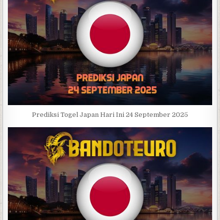
Prediksi Togel Japan Hari Ini 24 September 2025