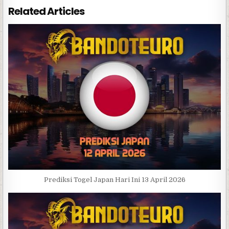
Related Articles
Prediksi Togel Japan Hari Ini 13 April 2026