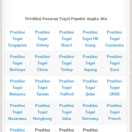
Prediksi Pasaran Togel Populer Angka Jitu
Prediksi
Prediksi
Prediksi
Prediksi
Prediksi
Togel
Togel
Togel
Togel HK
Togel
Singapore
Sidney
Brazil
Siang
Cambodia
Prediksi
Prediksi
Prediksi
Prediksi
Prediksi
Togel
Togel
Togel
Togel
Togel
Bullseye
China
Turkey
Jepang
Euro
Prediksi
Prediksi
Prediksi
Prediksi
Prediksi
Togel
Togel
Togel
Togel
Togel
Malaysia
Taiwan
Trafford
Qatar
UK6D
Prediksi
Prediksi
Prediksi
Prediksi
Prediksi
Togel
Togel
Togel
Togel
Togel
Nusantara
Hongkong
Italia
Germany
French
Prediksi
Prediksi
Prediksi
Prediksi