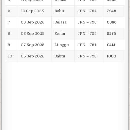
6
10 Sep 2025
Rabu
JPN – 797
7249
7
09 Sep 2025
Selasa
JPN – 796
0986
8
08 Sep 2025
Senin
JPN – 795
9575
9
07 Sep 2025
Minggu
JPN – 794
0414
10
06 Sep 2025
Sabtu
JPN – 793
1000