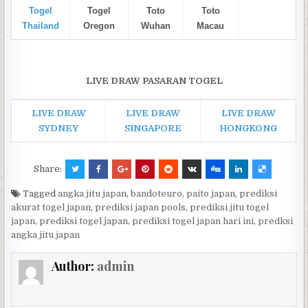
Togel
Togel
Toto
Toto
Thailand
Oregon
Wuhan
Macau
LIVE DRAW PASARAN TOGEL
LIVE DRAW
LIVE DRAW
LIVE DRAW
SYDNEY
SINGAPORE
HONGKONG
Share:
Tagged
angka jitu japan
,
bandoteuro
,
paito japan
,
prediksi
akurat togel japan
,
prediksi japan pools
,
prediksi jitu togel
japan
,
prediksi togel japan
,
prediksi togel japan hari ini
,
predksi
angka jitu japan
Author:
admin