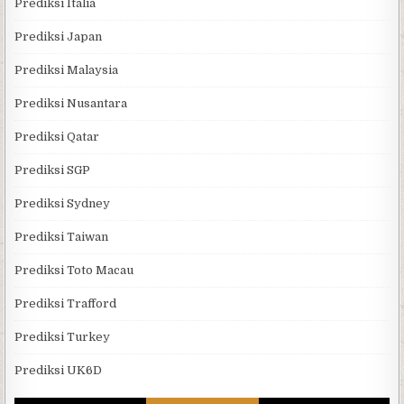
Prediksi Italia
Prediksi Japan
Prediksi Malaysia
Prediksi Nusantara
Prediksi Qatar
Prediksi SGP
Prediksi Sydney
Prediksi Taiwan
Prediksi Toto Macau
Prediksi Trafford
Prediksi Turkey
Prediksi UK6D