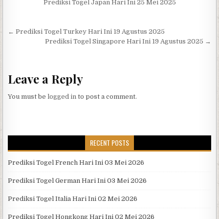
Prediksi Togel Japan Hari Ini 25 Mei 2025
Post
← Prediksi Togel Turkey Hari Ini 19 Agustus 2025
navigation
Prediksi Togel Singapore Hari Ini 19 Agustus 2025 →
Leave a Reply
You must be
logged in
to post a comment.
RECENT POSTS
Prediksi Togel French Hari Ini 03 Mei 2026
Prediksi Togel German Hari Ini 03 Mei 2026
Prediksi Togel Italia Hari Ini 02 Mei 2026
Prediksi Togel Hongkong Hari Ini 02 Mei 2026