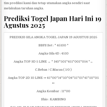
tim prediksi kami dan tetap utamakan angka sendiri saat
melakukan taruhan angka.
Prediksi Togel Japan Hari Ini 19
Agustus 2025
PREDIKSI GILA ANGKA TOGEL JAPAN 19 AGUSTUS 2025
BBFS Set : * 45100 *
Angka Gila 4D : 4510
Angka TOP 3D 5 LINE → * 140*501*451*001*054 *←
C.Bebas / C.Macau ( 1/0 )
Angka TOP 2D 10 LINE ⇒ 45*00*14*50*04*15*01*41*50*05
⇐
Angka Kembar : 11*00
Shio : KAMBING