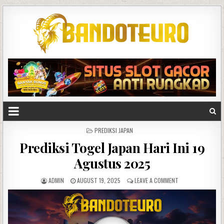
POSTED
PREDIKSI JAPAN
IN
Prediksi Togel Japan Hari Ini 19
Agustus 2025
ADMIN
AUGUST 19, 2025
LEAVE A COMMENT