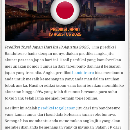
Prediksi Togel Japan Hari Ini 19 Agustus 2025
, Tim prediksi
Bandoteuro hadir dengan menyediakan prediksi angka jitu
akurat pasaran japan hari ini. Hasil prediksi yang kami berikan
merupakan nomor rumusan dari tabel paito dan hasil keluaran
japan yang tersedia. Angka prediksi
bandoteuro
bisa membantu
anda untuk meraih kemenangan yang anda mau dalam taruhan
tebak angka. Hasil prediksi japan yang kami berikan memiliki ke
akuratan hingga 99% yang telah di rumus bersama para suhu
togel yang telah lama menjadi pemain togel online.
Berikut ini adalah
prediksi togel japan
jitu dari tim bandoteuro
yang kami rumus dari hasil data keluaran japan sebelumnya.
Semoga bisa membantu anda menemukan angka jitu yang akan
memberikan anda kemenangan yang di inginkan. Salam JP dari