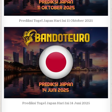
Prediksi Togel Japan Hari Ini 11 Oktober 2025
Prediksi Togel Japan Hari Ini 14 Juni 2025