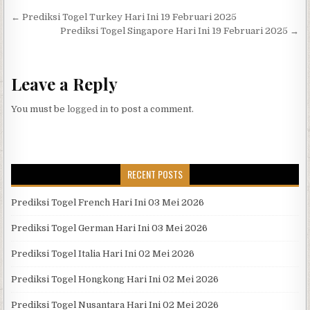
Post
← Prediksi Togel Turkey Hari Ini 19 Februari 2025
navigation
Prediksi Togel Singapore Hari Ini 19 Februari 2025 →
Leave a Reply
You must be
logged in
to post a comment.
RECENT POSTS
Prediksi Togel French Hari Ini 03 Mei 2026
Prediksi Togel German Hari Ini 03 Mei 2026
Prediksi Togel Italia Hari Ini 02 Mei 2026
Prediksi Togel Hongkong Hari Ini 02 Mei 2026
Prediksi Togel Nusantara Hari Ini 02 Mei 2026