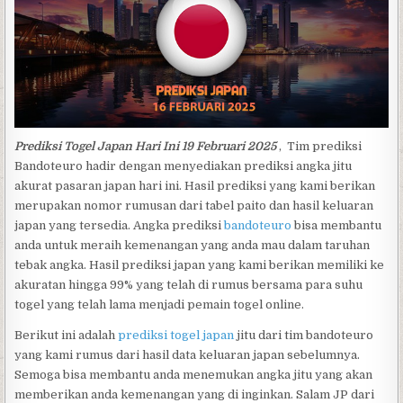
Prediksi Togel Japan Hari Ini 19 Februari 2025
, Tim prediksi
Bandoteuro hadir dengan menyediakan prediksi angka jitu
akurat pasaran japan hari ini. Hasil prediksi yang kami berikan
merupakan nomor rumusan dari tabel paito dan hasil keluaran
japan yang tersedia. Angka prediksi
bandoteuro
bisa membantu
anda untuk meraih kemenangan yang anda mau dalam taruhan
tebak angka. Hasil prediksi japan yang kami berikan memiliki ke
akuratan hingga 99% yang telah di rumus bersama para suhu
togel yang telah lama menjadi pemain togel online.
Berikut ini adalah
prediksi togel japan
jitu dari tim bandoteuro
yang kami rumus dari hasil data keluaran japan sebelumnya.
Semoga bisa membantu anda menemukan angka jitu yang akan
memberikan anda kemenangan yang di inginkan. Salam JP dari