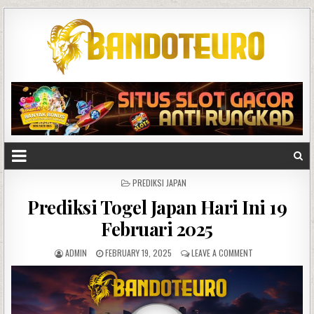
POSTED
PREDIKSI JAPAN
IN
Prediksi Togel Japan Hari Ini 19
Februari 2025
ADMIN
FEBRUARY 19, 2025
LEAVE A COMMENT