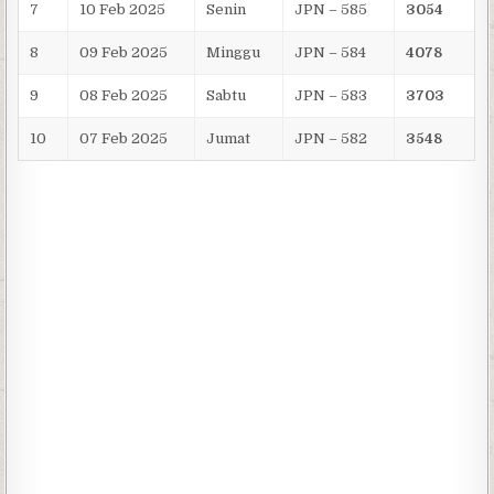
7
10 Feb 2025
Senin
JPN – 585
3054
8
09 Feb 2025
Minggu
JPN – 584
4078
9
08 Feb 2025
Sabtu
JPN – 583
3703
10
07 Feb 2025
Jumat
JPN – 582
3548