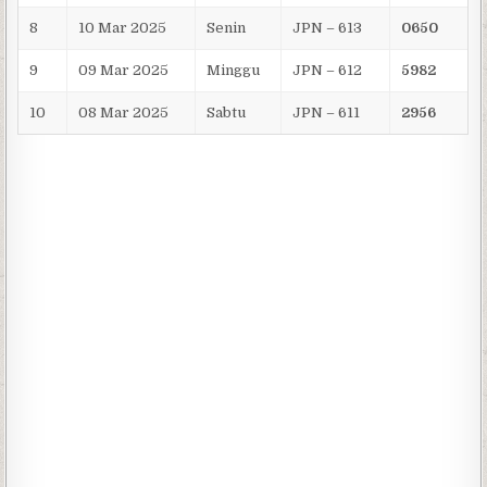
8
10 Mar 2025
Senin
JPN – 613
0650
9
09 Mar 2025
Minggu
JPN – 612
5982
10
08 Mar 2025
Sabtu
JPN – 611
2956