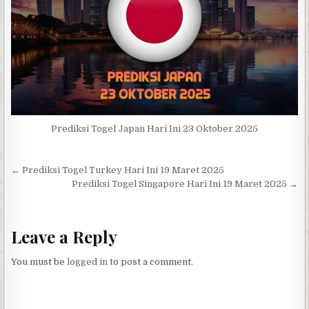
Prediksi Togel Japan Hari Ini 23 Oktober 2025
Post
← Prediksi Togel Turkey Hari Ini 19 Maret 2025
navigation
Prediksi Togel Singapore Hari Ini 19 Maret 2025 →
Leave a Reply
You must be
logged in
to post a comment.