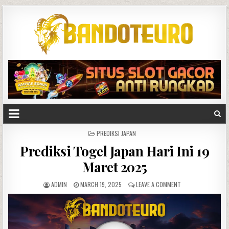
POSTED
PREDIKSI JAPAN
IN
Prediksi Togel Japan Hari Ini 19
Maret 2025
ADMIN
MARCH 19, 2025
LEAVE A COMMENT