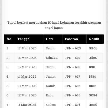
Tabel berikut merupakan 10 hasil keluaran terakhir pasaran
togel japan
No
Tanggal
Hari
Pasaran
Result
1
17 Mar 2025
Senin
JPN – 620
3301
2
16 Mar 2025
Minggu
JPN – 619
3590
3
15 Mar 2025
Sabtu
JPN – 618
8911
4
14 Mar 2025
Jumat
JPN – 617
1584
5
13 Mar 2025
Kamis
JPN – 616
6136
6
12 Mar 2025
Rabu
JPN – 615
9034
7
11 Mar 2025
Selasa
JPN – 614
3285