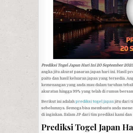
Prediksi Togel Japan Hari Ini 20 September 202
angka jitu akurat pasaran japan hari ini. Hasil
paito dan hasil keluaran japan yang tersedia. A
kemenangan yang anda mau dalam taruhan tebak 
akuratan hingga 99% yang telah di rumus bersam
Berikut ini adalah
prediksi togel japan
jitu dari 
sebelumnya. Semoga bisa membantu anda mene
di inginkan. Salam JP dari tim prediksi kami da
Prediksi Togel Japan Ha