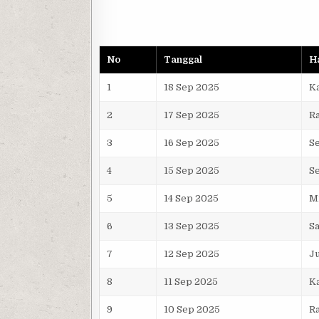
No
Tanggal
H
1
18 Sep 2025
K
2
17 Sep 2025
R
3
16 Sep 2025
Se
4
15 Sep 2025
S
5
14 Sep 2025
M
6
13 Sep 2025
S
7
12 Sep 2025
J
8
11 Sep 2025
K
9
10 Sep 2025
R