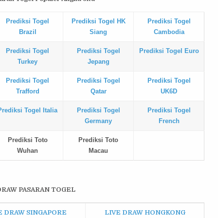
Prediksi Togel
Prediksi Togel HK
Prediksi Togel
Brazil
Siang
Cambodia
Prediksi Togel
Prediksi Togel
Prediksi Togel Euro
Turkey
Jepang
Prediksi Togel
Prediksi Togel
Prediksi Togel
Trafford
Qatar
UK6D
Prediksi Togel Italia
Prediksi Togel
Prediksi Togel
Germany
French
Prediksi Toto
Prediksi Toto
Wuhan
Macau
DRAW PASARAN TOGEL
E DRAW SINGAPORE
LIVE DRAW HONGKONG