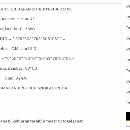
P
KA TOGEL JAPAN 20 SEPTEMBER 2025
P
BFS Set : * 76805 *
P
ngka Gila 4D : 7680
P
LINE → * 875*608*768*508*067 *←
ebas / C.Macau ( 8/0 )
P
E ⇒ 76*50*87*60*07*86*58*78*65*06
⇐
P
gka Kembar : 88*00
P
Shio : AYAM
P
AMAKAN PREDIKSI ANGKA SENDIRI
P
P
 hasil keluaran terakhir pasaran togel japan
e