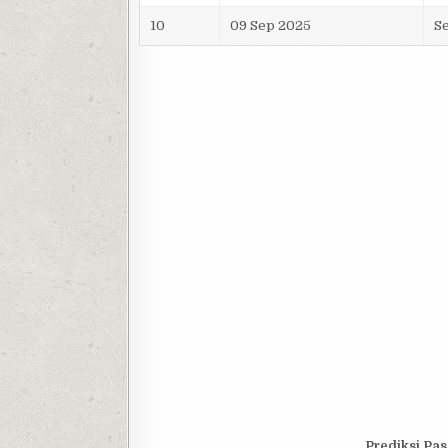
10
09 Sep 2025
Se
Prediksi Pas