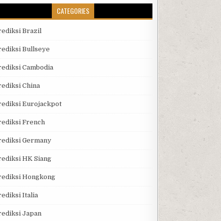
CATEGORIES
rediksi Brazil
rediksi Bullseye
rediksi Cambodia
rediksi China
rediksi Eurojackpot
rediksi French
rediksi Germany
rediksi HK Siang
rediksi Hongkong
ediksi Italia
rediksi Japan