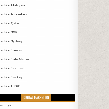
rediksi Malaysia
rediksi Nusantara
rediksi Qatar
rediksi SGP
rediksi Sydney
rediksi Taiwan
rediksi Toto Macau
rediksi Trafford
rediksi Turkey
rediksi UK6D
DIGITAL MARKETING
urotogel