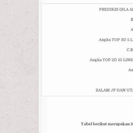
PREDIKSI GILA 
B
A
Angka TOP 3D 5 
C.B
Angka TOP 2D 10 LIN
An
SALAM JP DAN UT
Tabel berikut merupakan 10