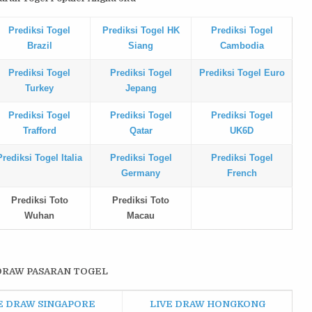
Prediksi Togel
Prediksi Togel HK
Prediksi Togel
Brazil
Siang
Cambodia
Prediksi Togel
Prediksi Togel
Prediksi Togel Euro
Turkey
Jepang
Prediksi Togel
Prediksi Togel
Prediksi Togel
Trafford
Qatar
UK6D
Prediksi Togel Italia
Prediksi Togel
Prediksi Togel
Germany
French
Prediksi Toto
Prediksi Toto
Wuhan
Macau
DRAW PASARAN TOGEL
E DRAW SINGAPORE
LIVE DRAW HONGKONG