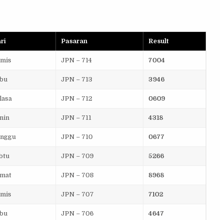
ri
Pasaran
Result
mis
JPN – 714
7004
bu
JPN – 713
3946
lasa
JPN – 712
0609
nin
JPN – 711
4318
nggu
JPN – 710
0677
btu
JPN – 709
5266
mat
JPN – 708
8968
mis
JPN – 707
7102
bu
JPN – 706
4647