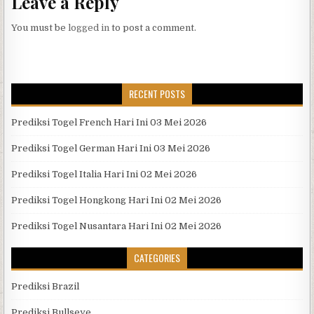
Leave a Reply
You must be
logged in
to post a comment.
RECENT POSTS
Prediksi Togel French Hari Ini 03 Mei 2026
Prediksi Togel German Hari Ini 03 Mei 2026
Prediksi Togel Italia Hari Ini 02 Mei 2026
Prediksi Togel Hongkong Hari Ini 02 Mei 2026
Prediksi Togel Nusantara Hari Ini 02 Mei 2026
CATEGORIES
Prediksi Brazil
Prediksi Bullseye