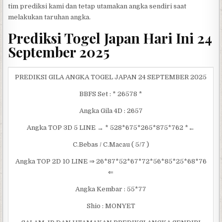
tim prediksi kami dan tetap utamakan angka sendiri saat
melakukan taruhan angka.
Prediksi Togel Japan Hari Ini 24
September 2025
PREDIKSI GILA ANGKA TOGEL JAPAN 24 SEPTEMBER 2025
BBFS Set : * 26578 *
Angka Gila 4D : 2657
Angka TOP 3D 5 LINE → * 528*675*265*875*762 *←
C.Bebas / C.Macau ( 5/7 )
Angka TOP 2D 10 LINE ⇒ 26*87*52*67*72*56*85*25*68*76
⇐
Angka Kembar : 55*77
Shio : MONYET