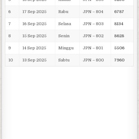
6
17 Sep 2025
Rabu
JPN – 804
6787
7
16 Sep 2025
Selasa
JPN – 803
8134
8
15 Sep 2025
Senin
JPN – 802
8628
9
14 Sep 2025
Minggu
JPN – 801
5506
10
13 Sep 2025
Sabtu
JPN – 800
7960