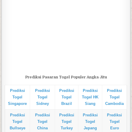
Prediksi Pasaran Togel Populer Angka Jitu
Prediksi
Prediksi
Prediksi
Prediksi
Prediksi
Togel
Togel
Togel
Togel HK
Togel
Singapore
Sidney
Brazil
Siang
Cambodia
Prediksi
Prediksi
Prediksi
Prediksi
Prediksi
Togel
Togel
Togel
Togel
Togel
Bullseye
China
Turkey
Jepang
Euro