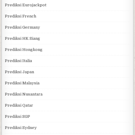
Prediksi Eurojackpot
Prediksi French
Prediksi Germany
Prediksi HK Siang
Prediksi Hongkong
Prediksi Italia
Prediksi Japan
Prediksi Malaysia
Prediksi Nusantara
Prediksi Qatar
Prediksi SGP
Prediksi Sydney