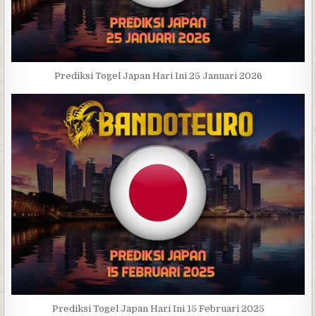
Prediksi Togel Japan Hari Ini 25 Januari 2026
Prediksi Togel Japan Hari Ini 15 Februari 2025