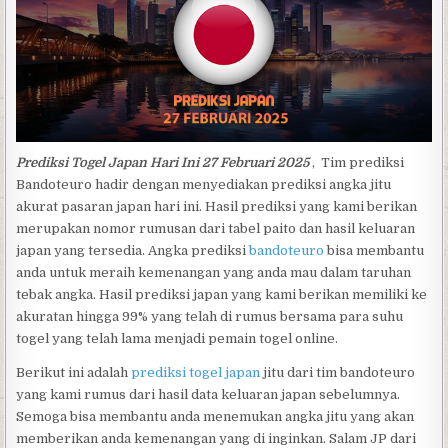
Prediksi Togel Japan Hari Ini 27 Februari 2025
, Tim prediksi
Bandoteuro hadir dengan menyediakan prediksi angka jitu
akurat pasaran japan hari ini. Hasil prediksi yang kami berikan
merupakan nomor rumusan dari tabel paito dan hasil keluaran
japan yang tersedia. Angka prediksi
bandoteuro
bisa membantu
anda untuk meraih kemenangan yang anda mau dalam taruhan
tebak angka. Hasil prediksi japan yang kami berikan memiliki ke
akuratan hingga 99% yang telah di rumus bersama para suhu
togel yang telah lama menjadi pemain togel online.
Berikut ini adalah
prediksi togel japan
jitu dari tim bandoteuro
yang kami rumus dari hasil data keluaran japan sebelumnya.
Semoga bisa membantu anda menemukan angka jitu yang akan
memberikan anda kemenangan yang di inginkan. Salam JP dari