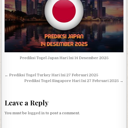
Prediksi Togel Japan Hari Ini 14 Desember 2025
Post
← Prediksi Togel Turkey Hari Ini 27 Februari 2025
navigation
Prediksi Togel Singapore Hari Ini 27 Februari 2025 →
Leave a Reply
You must be
logged in
to post a comment.