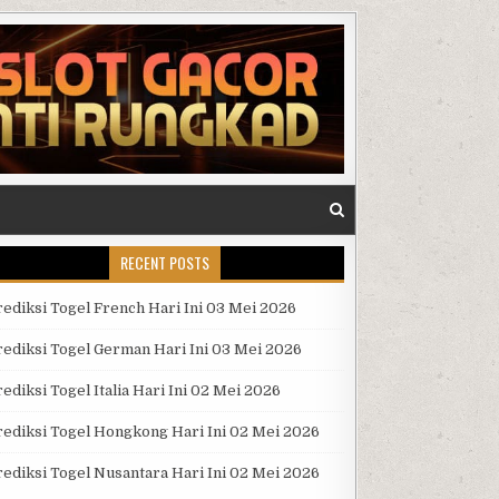
RECENT POSTS
rediksi Togel French Hari Ini 03 Mei 2026
rediksi Togel German Hari Ini 03 Mei 2026
ediksi Togel Italia Hari Ini 02 Mei 2026
rediksi Togel Hongkong Hari Ini 02 Mei 2026
rediksi Togel Nusantara Hari Ini 02 Mei 2026