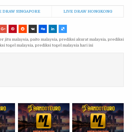
E DRAW SINGAPORE
LIVE DRAW HONGKONG
r jitu malaysia
,
paito malaysia
,
prediksi akurat malaysia
,
prediksi
ksi togel malaysia
,
prediksi togel malaysia hari ini