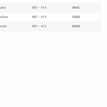
abu
MY – 474
0801
elasa
MY – 473
3220
enin
MY – 472
9068