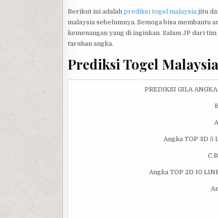
Berikut ini adalah
prediksi togel malaysia
jitu d
malaysia sebelumnya. Semoga bisa membantu a
kemenangan yang di inginkan. Salam JP dari tim
taruhan angka.
Prediksi Togel Malaysia
PREDIKSI GILA ANGKA
B
A
Angka TOP 3D 5 
C.B
Angka TOP 2D 10 LIN
An