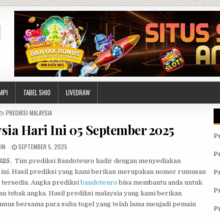
MPI
TABEL SHIO
LIVEDRAW
POSTED
PREDIKSI MALAYSIA
IN
sia Hari Ini 05 September 2025
P
IN
SEPTEMBER 5, 2025
P
2025
, Tim prediksi Bandoteuro hadir dengan menyediakan
ri ini. Hasil prediksi yang kami berikan merupakan nomor rumusan
Pr
g tersedia. Angka prediksi
bandoteuro
bisa membantu anda untuk
P
 tebak angka. Hasil prediksi malaysia yang kami berikan
rumus bersama para suhu togel yang telah lama menjadi pemain
P