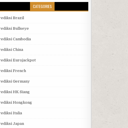
CATEGORIES
rediksi Brazil
rediksi Bullseye
rediksi Cambodia
rediksi China
rediksi Eurojackpot
rediksi French
rediksi Germany
rediksi HK Siang
rediksi Hongkong
ediksi Italia
rediksi Japan