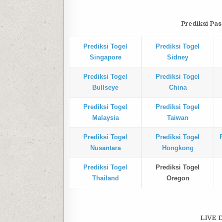
Prediksi Pas
Prediksi Togel
Prediksi Togel
Singapore
Sidney
Prediksi Togel
Prediksi Togel
Bullseye
China
Prediksi Togel
Prediksi Togel
Malaysia
Taiwan
Prediksi Togel
Prediksi Togel
Nusantara
Hongkong
Prediksi Togel
Prediksi Togel
Thailand
Oregon
LIVE 