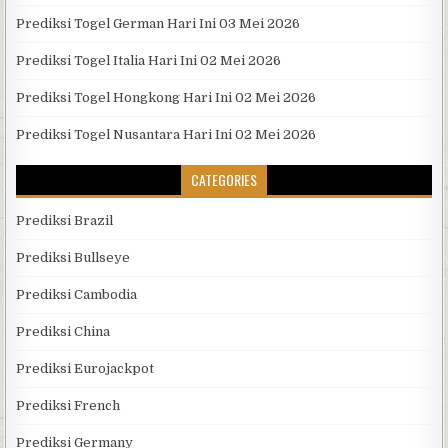
Prediksi Togel German Hari Ini 03 Mei 2026
Prediksi Togel Italia Hari Ini 02 Mei 2026
Prediksi Togel Hongkong Hari Ini 02 Mei 2026
Prediksi Togel Nusantara Hari Ini 02 Mei 2026
CATEGORIES
Prediksi Brazil
Prediksi Bullseye
Prediksi Cambodia
Prediksi China
Prediksi Eurojackpot
Prediksi French
Prediksi Germany