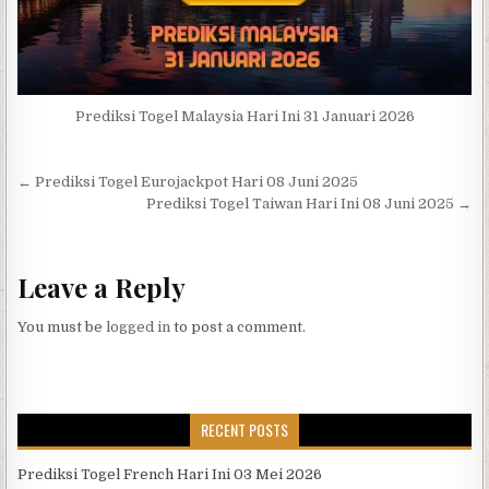
Prediksi Togel Malaysia Hari Ini 31 Januari 2026
Post
← Prediksi Togel Eurojackpot Hari 08 Juni 2025
navigation
Prediksi Togel Taiwan Hari Ini 08 Juni 2025 →
Leave a Reply
You must be
logged in
to post a comment.
RECENT POSTS
Prediksi Togel French Hari Ini 03 Mei 2026