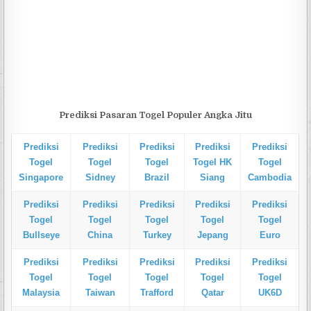
Prediksi Pasaran Togel Populer Angka Jitu
Prediksi
Prediksi
Prediksi
Prediksi
Prediksi
Togel
Togel
Togel
Togel HK
Togel
Singapore
Sidney
Brazil
Siang
Cambodia
Prediksi
Prediksi
Prediksi
Prediksi
Prediksi
Togel
Togel
Togel
Togel
Togel
Bullseye
China
Turkey
Jepang
Euro
Prediksi
Prediksi
Prediksi
Prediksi
Prediksi
Togel
Togel
Togel
Togel
Togel
Malaysia
Taiwan
Trafford
Qatar
UK6D