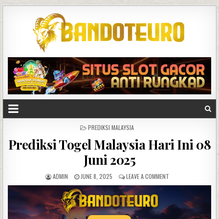
POSTED
PREDIKSI MALAYSIA
IN
Prediksi Togel Malaysia Hari Ini 08
Juni 2025
ADMIN
JUNE 8, 2025
LEAVE A COMMENT