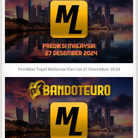
Prediksi Togel Malaysia Hari Ini 27 Desember 2024