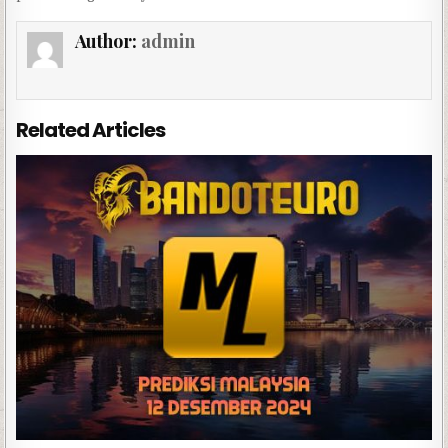
Author:
admin
Related Articles