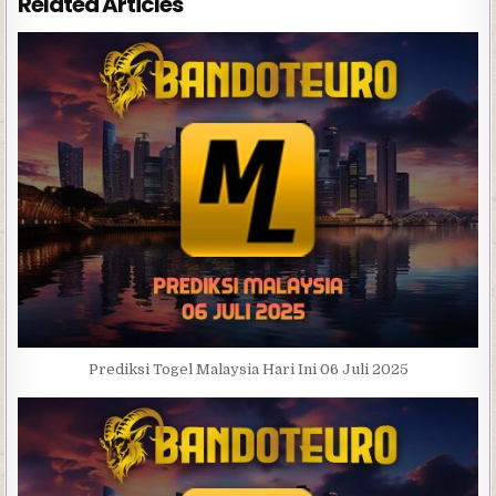
Related Articles
Prediksi Togel Malaysia Hari Ini 06 Juli 2025