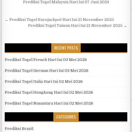
Prediksi Togel Malaysia Hari Ini 07 Juni 2024
Post
← Prediksi Togel Eurojackpot Hari Ini 21 November 2025
navigation
Prediksi Togel Taiwan Hari Ini 21 November 2025 →
RECENT POSTS
Prediksi Togel French Hari Ini 03 Mei 2026
Prediksi Togel German Hari Ini 03 Mei 2026
Prediksi Togel Italia Hari Ini 02 Mei 2026
Prediksi Togel Hongkong Hari Ini 02 Mei 2026
Prediksi Togel Nusantara Hari Ini 02 Mei 2026
CATEGORIES
Prediksi Brazil