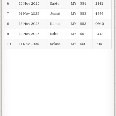
6
15 Nov 2025
Sabtu
MY – 554
2981
7
14 Nov 2025
Jumat
MY – 553
4995
8
13 Nov 2025
Kamis
MY – 552
0942
9
12 Nov 2025
Rabu
MY – 551
1237
10
11 Nov 2025
Selasa
MY – 550
1514