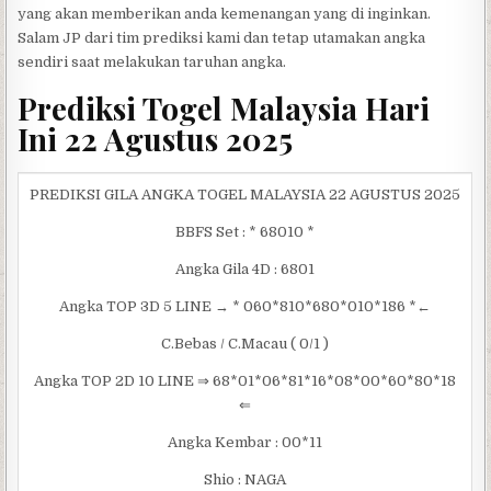
yang akan memberikan anda kemenangan yang di inginkan.
Salam JP dari tim prediksi kami dan tetap utamakan angka
sendiri saat melakukan taruhan angka.
Prediksi Togel Malaysia Hari
Ini 22 Agustus 2025
PREDIKSI GILA ANGKA TOGEL MALAYSIA 22 AGUSTUS 2025
BBFS Set : * 68010 *
Angka Gila 4D : 6801
Angka TOP 3D 5 LINE → * 060*810*680*010*186 *←
C.Bebas / C.Macau ( 0/1 )
Angka TOP 2D 10 LINE ⇒ 68*01*06*81*16*08*00*60*80*18
⇐
Angka Kembar : 00*11
Shio : NAGA