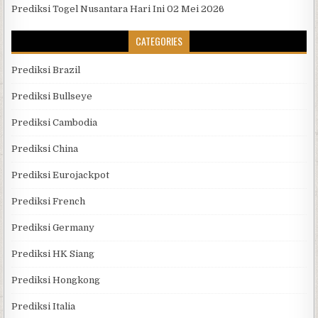
Prediksi Togel Nusantara Hari Ini 02 Mei 2026
CATEGORIES
Prediksi Brazil
Prediksi Bullseye
Prediksi Cambodia
Prediksi China
Prediksi Eurojackpot
Prediksi French
Prediksi Germany
Prediksi HK Siang
Prediksi Hongkong
Prediksi Italia