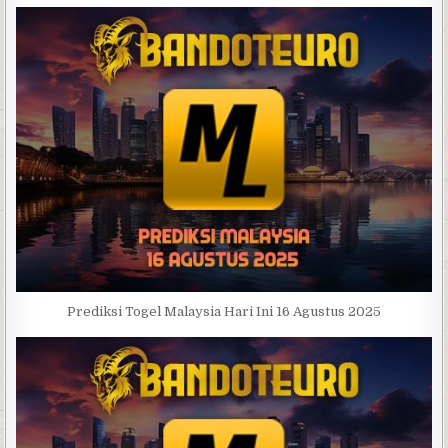
Prediksi Togel Malaysia Hari Ini 16 Agustus 2025