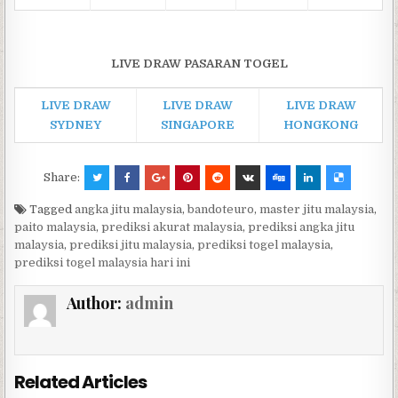
LIVE DRAW PASARAN TOGEL
LIVE DRAW
LIVE DRAW
LIVE DRAW
SYDNEY
SINGAPORE
HONGKONG
Share:
Tagged
angka jitu malaysia
,
bandoteuro
,
master jitu malaysia
,
paito malaysia
,
prediksi akurat malaysia
,
prediksi angka jitu
malaysia
,
prediksi jitu malaysia
,
prediksi togel malaysia
,
prediksi togel malaysia hari ini
Author:
admin
Related Articles