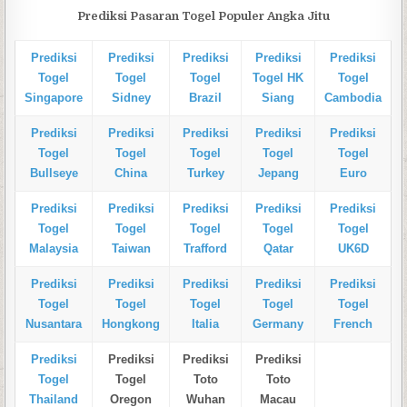
Prediksi Pasaran Togel Populer Angka Jitu
Prediksi
Prediksi
Prediksi
Prediksi
Prediksi
Togel
Togel
Togel
Togel HK
Togel
Singapore
Sidney
Brazil
Siang
Cambodia
Prediksi
Prediksi
Prediksi
Prediksi
Prediksi
Togel
Togel
Togel
Togel
Togel
Bullseye
China
Turkey
Jepang
Euro
Prediksi
Prediksi
Prediksi
Prediksi
Prediksi
Togel
Togel
Togel
Togel
Togel
Malaysia
Taiwan
Trafford
Qatar
UK6D
Prediksi
Prediksi
Prediksi
Prediksi
Prediksi
Togel
Togel
Togel
Togel
Togel
Nusantara
Hongkong
Italia
Germany
French
Prediksi
Prediksi
Prediksi
Prediksi
Togel
Togel
Toto
Toto
Thailand
Oregon
Wuhan
Macau