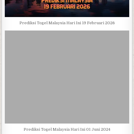
Prediksi Togel Malaysia Hari Ini 19 Februari 2026
Prediksi Togel Malaysia Hari Ini 01 Juni 2024