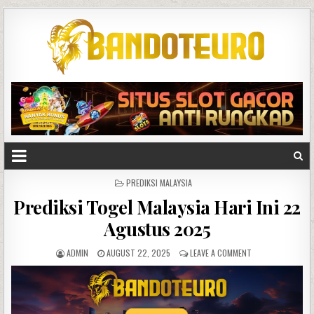
POSTED
PREDIKSI MALAYSIA
IN
Prediksi Togel Malaysia Hari Ini 22
Agustus 2025
ADMIN
AUGUST 22, 2025
LEAVE A COMMENT