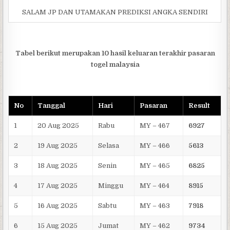
SALAM JP DAN UTAMAKAN PREDIKSI ANGKA SENDIRI
Tabel berikut merupakan 10 hasil keluaran terakhir pasaran
togel malaysia
No
Tanggal
Hari
Pasaran
Result
1
20 Aug 2025
Rabu
MY – 467
6927
2
19 Aug 2025
Selasa
MY – 466
5613
3
18 Aug 2025
Senin
MY – 465
6825
4
17 Aug 2025
Minggu
MY – 464
8915
5
16 Aug 2025
Sabtu
MY – 463
7918
6
15 Aug 2025
Jumat
MY – 462
9734