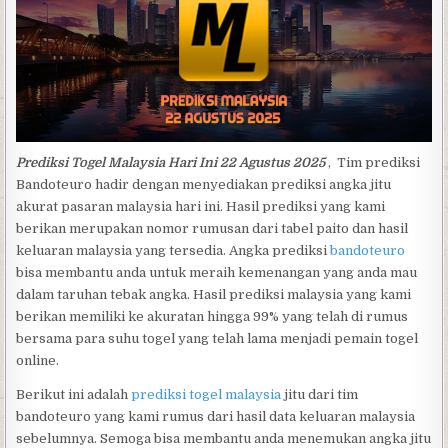
Prediksi Togel Malaysia Hari Ini 22 Agustus 2025
, Tim prediksi
Bandoteuro hadir dengan menyediakan prediksi angka jitu
akurat pasaran malaysia hari ini. Hasil prediksi yang kami
berikan merupakan nomor rumusan dari tabel paito dan hasil
keluaran malaysia yang tersedia. Angka prediksi
bandoteuro
bisa membantu anda untuk meraih kemenangan yang anda mau
dalam taruhan tebak angka. Hasil prediksi malaysia yang kami
berikan memiliki ke akuratan hingga 99% yang telah di rumus
bersama para suhu togel yang telah lama menjadi pemain togel
online.
Berikut ini adalah
prediksi togel malaysia
jitu dari tim
bandoteuro yang kami rumus dari hasil data keluaran malaysia
sebelumnya. Semoga bisa membantu anda menemukan angka jitu