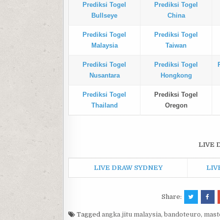
Prediksi Togel
Prediksi Togel
Bullseye
China
Prediksi Togel
Prediksi Togel
Malaysia
Taiwan
Prediksi Togel
Prediksi Togel
Nusantara
Hongkong
Prediksi Togel
Prediksi Togel
Thailand
Oregon
LIVE 
LIVE DRAW SYDNEY
LIV
Share:
Tagged
angka jitu malaysia
,
bandoteuro
,
maste