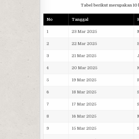
Tabel berikut merupakan 10 h
No
Tanggal
1
23 Mar 2025
2
22 Mar 2025
3
21 Mar 2025
4
20 Mar 2025
5
19 Mar 2025
6
18 Mar 2025
7
17 Mar 2025
8
16 Mar 2025
9
15 Mar 2025