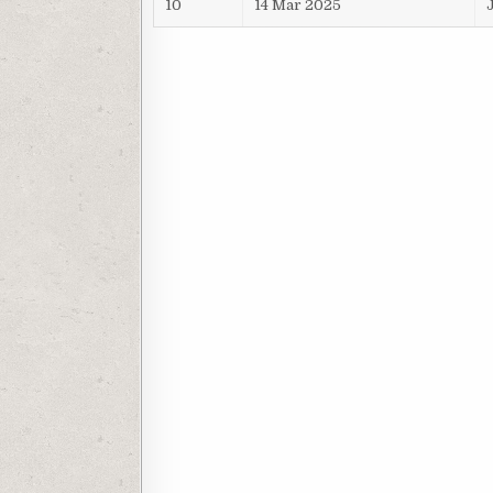
10
14 Mar 2025