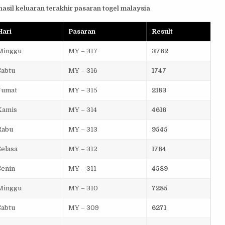
asil keluaran terakhir pasaran togel malaysia
Hari
Pasaran
Result
Minggu
MY – 317
3762
Sabtu
MY – 316
1747
Jumat
MY – 315
2183
Kamis
MY – 314
4616
Rabu
MY – 313
9545
Selasa
MY – 312
1784
Senin
MY – 311
4589
Minggu
MY – 310
7285
Sabtu
MY – 309
6271