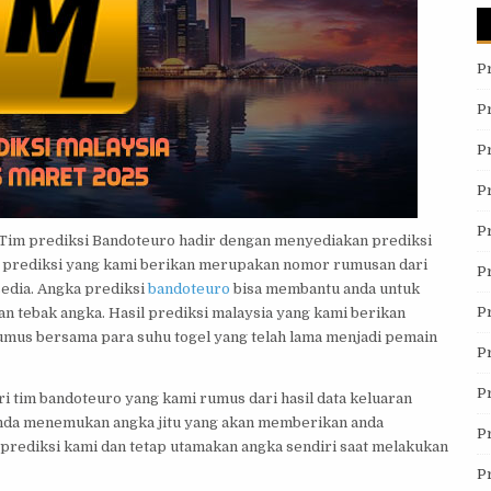
P
P
P
P
P
 Tim prediksi Bandoteuro hadir dengan menyediakan prediksi
asil prediksi yang kami berikan merupakan nomor rumusan dari
P
sedia. Angka prediksi
bandoteuro
bisa membantu anda untuk
P
 tebak angka. Hasil prediksi malaysia yang kami berikan
rumus bersama para suhu togel yang telah lama menjadi pemain
P
P
ari tim bandoteuro yang kami rumus dari hasil data keluaran
nda menemukan angka jitu yang akan memberikan anda
Pr
 prediksi kami dan tetap utamakan angka sendiri saat melakukan
P