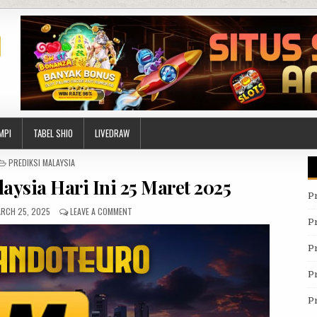
MPI
TABEL SHIO
LIVEDRAW
POSTED
PREDIKSI MALAYSIA
IN
aysia Hari Ini 25 Maret 2025
P
RCH 25, 2025
LEAVE A COMMENT
P
Pr
P
P