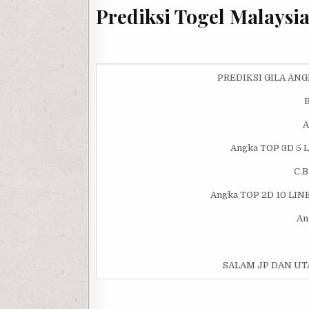
Prediksi Togel Malaysia
PREDIKSI GILA AN
B
A
Angka TOP 3D 5 
C.B
Angka TOP 2D 10 LIN
An
SALAM JP DAN UT