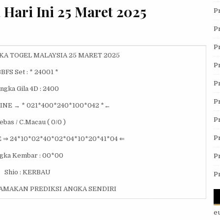
 Hari Ini 25 Maret 2025
P
P
P
GKA TOGEL MALAYSIA 25 MARET 2025
P
BFS Set : * 24001 *
P
ngka Gila 4D : 2400
P
LINE → * 021*400*240*100*042 *←
P
ebas / C.Macau ( 0/0 )
P
E ⇒ 24*10*02*40*02*04*10*20*41*04
⇐
gka Kembar : 00*00
P
Shio : KERBAU
P
AMAKAN PREDIKSI ANGKA SENDIRI
e