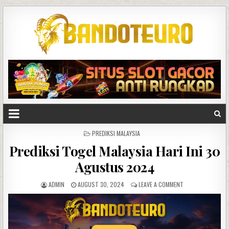
POSTED
PREDIKSI MALAYSIA
IN
Prediksi Togel Malaysia Hari Ini 30
Agustus 2024
ADMIN
AUGUST 30, 2024
LEAVE A COMMENT