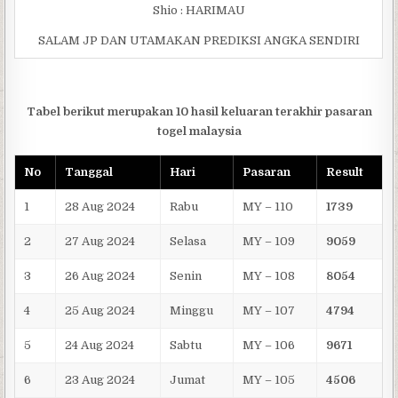
Shio : HARIMAU
SALAM JP DAN UTAMAKAN PREDIKSI ANGKA SENDIRI
Tabel berikut merupakan 10 hasil keluaran terakhir pasaran
togel malaysia
No
Tanggal
Hari
Pasaran
Result
1
28 Aug 2024
Rabu
MY – 110
1739
2
27 Aug 2024
Selasa
MY – 109
9059
3
26 Aug 2024
Senin
MY – 108
8054
4
25 Aug 2024
Minggu
MY – 107
4794
5
24 Aug 2024
Sabtu
MY – 106
9671
6
23 Aug 2024
Jumat
MY – 105
4506