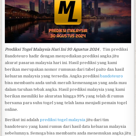
Prediksi Togel Malaysia Hari Ini 30 Agustus 2024
, Tim prediksi
Bandoteuro hadir dengan menyediakan prediksi angka jitu
akurat pasaran malaysia hari ini. Hasil prediksi yang kami
berikan merupakan nomor rumusan dari tabel paito dan hasil
keluaran malaysia yang tersedia. Angka prediksi
bandoteuro
bisa membantu anda untuk meraih kemenangan yang anda mau
dalam taruhan tebak angka. Hasil prediksi malaysia yang kami
berikan memiliki ke akuratan hingga 99% yang telah di rumus
bersama para suhu togel yang telah lama menjadi pemain togel
online.
Berikut ini adalah
prediksi togel malaysia
jitu dari tim
bandoteuro yang kami rumus dari hasil data keluaran malaysia
sebelumnya. Semoga bisa membantu anda menemukan angka jitu