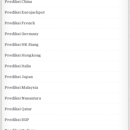
Prediksi China
Prediksi Eurojackpot
Prediksi French
Prediksi Germany
Prediksi HK Siang
Prediksi Hongkong
Prediksi Italia
Prediksi Japan
Prediksi Malaysia
Prediksi Nusantara
Prediksi Qatar
Prediksi SGP