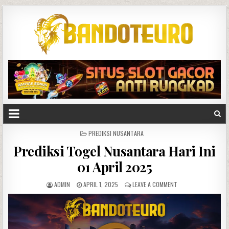
POSTED
PREDIKSI NUSANTARA
IN
Prediksi Togel Nusantara Hari Ini
01 April 2025
ADMIN
APRIL 1, 2025
LEAVE A COMMENT