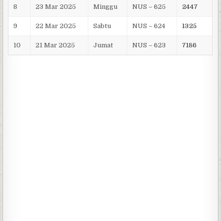
8
23 Mar 2025
Minggu
NUS – 625
2447
9
22 Mar 2025
Sabtu
NUS – 624
1325
10
21 Mar 2025
Jumat
NUS – 623
7186