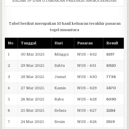
SALAM JP DAN UTAMAKAN PREDIKSI ANGKA SENDIRI
Tabel berikut merupakan 10 hasil keluaran terakhir pasaran
togel nusantara
No
Tanggal
Hari
Pasaran
Result
1
30 Mar 2025
Minggu
NUS – 632
8197
2
29 Mar 2025
Sabtu
NUS – 631
8920
3
28 Mar 2025
Jumat
NUS – 630
7738
4
27 Mar 2025
Kamis
NUS – 629
5670
5
26 Mar 2025
Rabu
NUS – 628
6390
6
25 Mar 2025
Selasa
NUS – 627
2284
7
24 Mar 2025
Senin
NUS – 626
1959