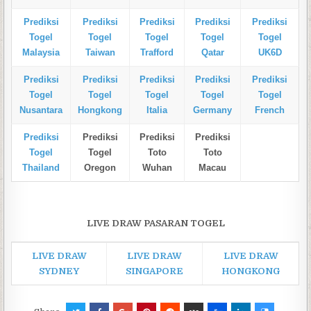
Prediksi
Prediksi
Prediksi
Prediksi
Prediksi
Togel
Togel
Togel
Togel
Togel
Malaysia
Taiwan
Trafford
Qatar
UK6D
Prediksi
Prediksi
Prediksi
Prediksi
Prediksi
Togel
Togel
Togel
Togel
Togel
Nusantara
Hongkong
Italia
Germany
French
Prediksi
Prediksi
Prediksi
Prediksi
Togel
Togel
Toto
Toto
Thailand
Oregon
Wuhan
Macau
LIVE DRAW PASARAN TOGEL
LIVE DRAW
LIVE DRAW
LIVE DRAW
SYDNEY
SINGAPORE
HONGKONG