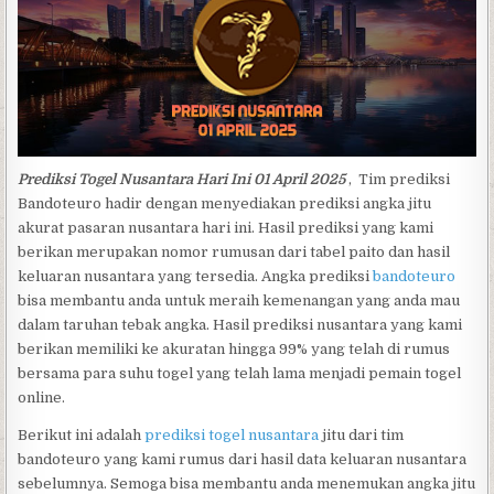
Prediksi Togel Nusantara Hari Ini 01 April 2025
, Tim prediksi
Bandoteuro hadir dengan menyediakan prediksi angka jitu
akurat pasaran nusantara hari ini. Hasil prediksi yang kami
berikan merupakan nomor rumusan dari tabel paito dan hasil
keluaran nusantara yang tersedia. Angka prediksi
bandoteuro
bisa membantu anda untuk meraih kemenangan yang anda mau
dalam taruhan tebak angka. Hasil prediksi nusantara yang kami
berikan memiliki ke akuratan hingga 99% yang telah di rumus
bersama para suhu togel yang telah lama menjadi pemain togel
online.
Berikut ini adalah
prediksi togel nusantara
jitu dari tim
bandoteuro yang kami rumus dari hasil data keluaran nusantara
sebelumnya. Semoga bisa membantu anda menemukan angka jitu