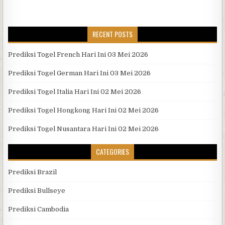
RECENT POSTS
Prediksi Togel French Hari Ini 03 Mei 2026
Prediksi Togel German Hari Ini 03 Mei 2026
Prediksi Togel Italia Hari Ini 02 Mei 2026
Prediksi Togel Hongkong Hari Ini 02 Mei 2026
Prediksi Togel Nusantara Hari Ini 02 Mei 2026
CATEGORIES
Prediksi Brazil
Prediksi Bullseye
Prediksi Cambodia