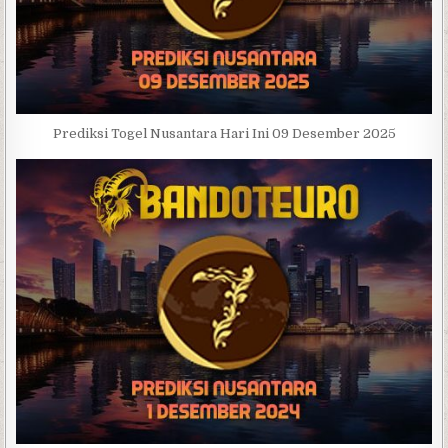
Prediksi Togel Nusantara Hari Ini 09 Desember 2025