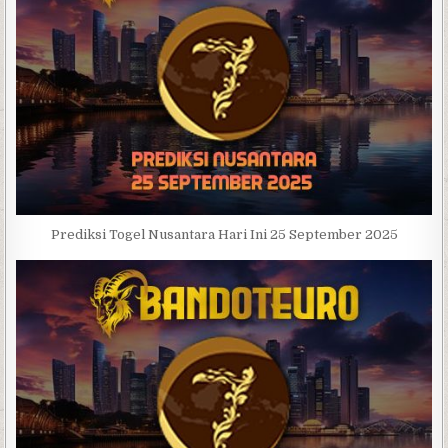
Prediksi Togel Nusantara Hari Ini 25 September 2025