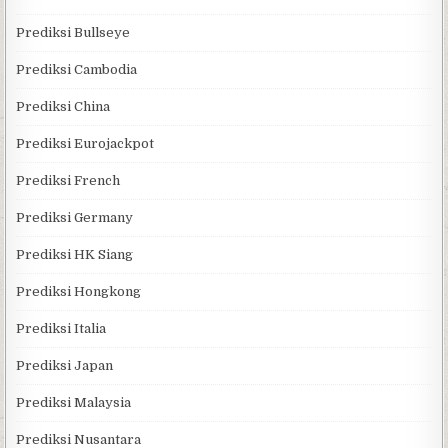
Prediksi Bullseye
Prediksi Cambodia
Prediksi China
Prediksi Eurojackpot
Prediksi French
Prediksi Germany
Prediksi HK Siang
Prediksi Hongkong
Prediksi Italia
Prediksi Japan
Prediksi Malaysia
Prediksi Nusantara