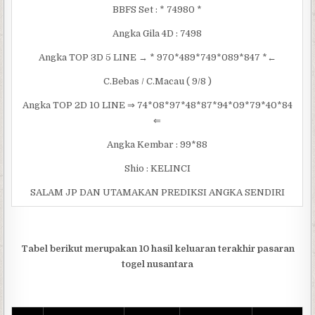
BBFS Set : * 74980 *
Angka Gila 4D : 7498
Angka TOP 3D 5 LINE → * 970*489*749*089*847 *←
C.Bebas / C.Macau ( 9/8 )
Angka TOP 2D 10 LINE ⇒ 74*08*97*48*87*94*09*79*40*84
⇐
Angka Kembar : 99*88
Shio : KELINCI
SALAM JP DAN UTAMAKAN PREDIKSI ANGKA SENDIRI
Tabel berikut merupakan 10 hasil keluaran terakhir pasaran
togel nusantara