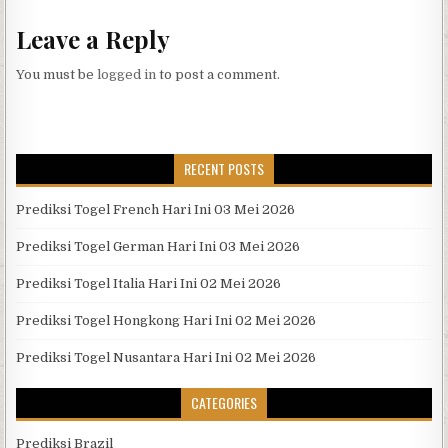
Leave a Reply
You must be
logged in
to post a comment.
RECENT POSTS
Prediksi Togel French Hari Ini 03 Mei 2026
Prediksi Togel German Hari Ini 03 Mei 2026
Prediksi Togel Italia Hari Ini 02 Mei 2026
Prediksi Togel Hongkong Hari Ini 02 Mei 2026
Prediksi Togel Nusantara Hari Ini 02 Mei 2026
CATEGORIES
Prediksi Brazil