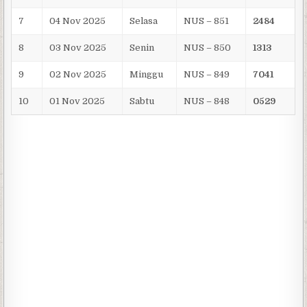
7
04 Nov 2025
Selasa
NUS – 851
2484
8
03 Nov 2025
Senin
NUS – 850
1313
9
02 Nov 2025
Minggu
NUS – 849
7041
10
01 Nov 2025
Sabtu
NUS – 848
0529