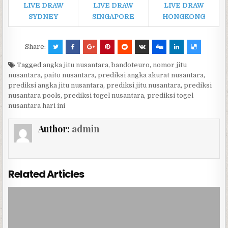
LIVE DRAW
LIVE DRAW
LIVE DRAW
SYDNEY
SINGAPORE
HONGKONG
Share:
Tagged
angka jitu nusantara
,
bandoteuro
,
nomor jitu
nusantara
,
paito nusantara
,
prediksi angka akurat nusantara
,
prediksi angka jitu nusantara
,
prediksi jitu nusantara
,
prediksi
nusantara pools
,
prediksi togel nusantara
,
prediksi togel
nusantara hari ini
Author:
admin
Related Articles