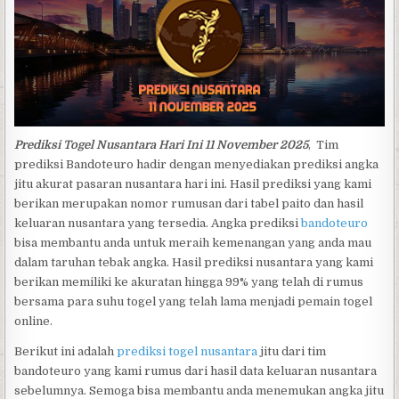
Prediksi Togel Nusantara Hari Ini 11 November 2025
, Tim
prediksi Bandoteuro hadir dengan menyediakan prediksi angka
jitu akurat pasaran nusantara hari ini. Hasil prediksi yang kami
berikan merupakan nomor rumusan dari tabel paito dan hasil
keluaran nusantara yang tersedia. Angka prediksi
bandoteuro
bisa membantu anda untuk meraih kemenangan yang anda mau
dalam taruhan tebak angka. Hasil prediksi nusantara yang kami
berikan memiliki ke akuratan hingga 99% yang telah di rumus
bersama para suhu togel yang telah lama menjadi pemain togel
online.
Berikut ini adalah
prediksi togel nusantara
jitu dari tim
bandoteuro yang kami rumus dari hasil data keluaran nusantara
sebelumnya. Semoga bisa membantu anda menemukan angka jitu