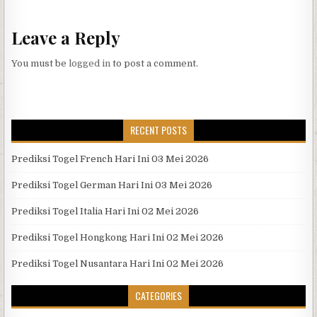
Leave a Reply
You must be
logged in
to post a comment.
RECENT POSTS
Prediksi Togel French Hari Ini 03 Mei 2026
Prediksi Togel German Hari Ini 03 Mei 2026
Prediksi Togel Italia Hari Ini 02 Mei 2026
Prediksi Togel Hongkong Hari Ini 02 Mei 2026
Prediksi Togel Nusantara Hari Ini 02 Mei 2026
CATEGORIES