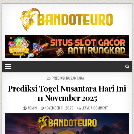
POSTED
PREDIKSI NUSANTARA
IN
Prediksi Togel Nusantara Hari Ini
11 November 2025
ADMIN
NOVEMBER 11, 2025
LEAVE A COMMENT