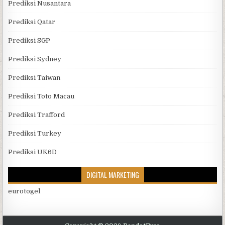
Prediksi Nusantara
Prediksi Qatar
Prediksi SGP
Prediksi Sydney
Prediksi Taiwan
Prediksi Toto Macau
Prediksi Trafford
Prediksi Turkey
Prediksi UK6D
DIGITAL MARKETING
eurotogel