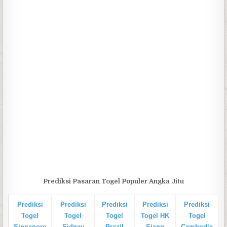
Prediksi Pasaran Togel Populer Angka Jitu
Prediksi
Prediksi
Prediksi
Prediksi
Prediksi
Togel
Togel
Togel
Togel HK
Togel
Singapore
Sidney
Brazil
Siang
Cambodia