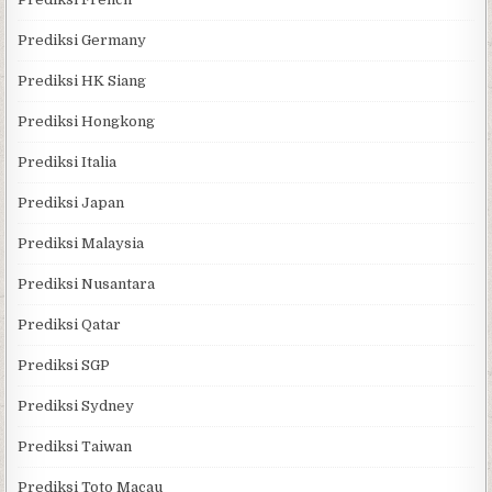
Prediksi Germany
Prediksi HK Siang
Prediksi Hongkong
Prediksi Italia
Prediksi Japan
Prediksi Malaysia
Prediksi Nusantara
Prediksi Qatar
Prediksi SGP
Prediksi Sydney
Prediksi Taiwan
Prediksi Toto Macau