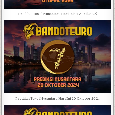
Prediksi Togel Nusantara Hari Ini 01 April 2025
Prediksi Togel Nusantara Hari Ini 20 Oktober 2024