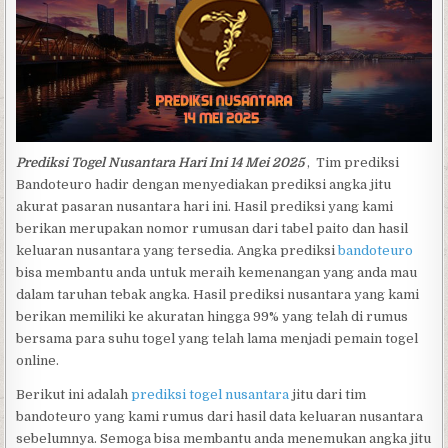
Prediksi Togel Nusantara Hari Ini 14 Mei 2025
, Tim prediksi
Bandoteuro hadir dengan menyediakan prediksi angka jitu
akurat pasaran nusantara hari ini. Hasil prediksi yang kami
berikan merupakan nomor rumusan dari tabel paito dan hasil
keluaran nusantara yang tersedia. Angka prediksi
bandoteuro
bisa membantu anda untuk meraih kemenangan yang anda mau
dalam taruhan tebak angka. Hasil prediksi nusantara yang kami
berikan memiliki ke akuratan hingga 99% yang telah di rumus
bersama para suhu togel yang telah lama menjadi pemain togel
online.
Berikut ini adalah
prediksi togel nusantara
jitu dari tim
bandoteuro yang kami rumus dari hasil data keluaran nusantara
sebelumnya. Semoga bisa membantu anda menemukan angka jitu