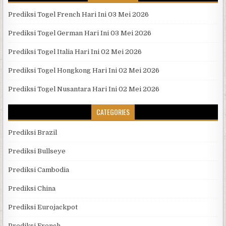
Prediksi Togel French Hari Ini 03 Mei 2026
Prediksi Togel German Hari Ini 03 Mei 2026
Prediksi Togel Italia Hari Ini 02 Mei 2026
Prediksi Togel Hongkong Hari Ini 02 Mei 2026
Prediksi Togel Nusantara Hari Ini 02 Mei 2026
CATEGORIES
Prediksi Brazil
Prediksi Bullseye
Prediksi Cambodia
Prediksi China
Prediksi Eurojackpot
Prediksi French