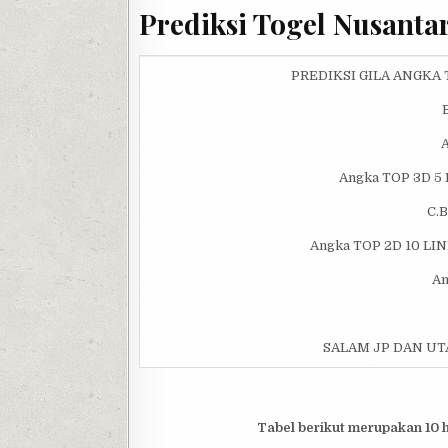
Prediksi Togel Nusantar
PREDIKSI GILA ANGKA
B
A
Angka TOP 3D 5 
C.B
Angka TOP 2D 10 LIN
An
SALAM JP DAN UT
Tabel berikut merupakan 10 h