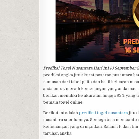
Prediksi Togel Nusantara Hari Ini 16 September
prediksi angka jitu akurat pasaran nusantara ha
rumusan dari tabel paito dan hasil keluaran nus
anda untuk meraih kemenangan yang anda mau da
berikan memiliki ke akuratan hingga 99% yang t
pemain togel online.
Berikut ini adalah
prediksi togel nusantara
jitu 
nusantara sebelumnya. Semoga bisa membantu 
kemenangan yang di inginkan. Salam JP dari tim
taruhan angka.