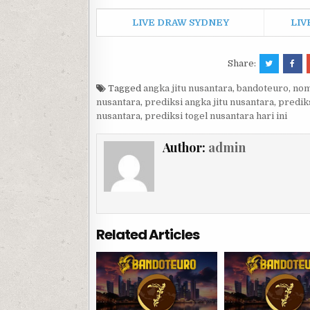
LIVE DRAW SYDNEY
LIV
Share:
Tagged
angka jitu nusantara
,
bandoteuro
,
nom
nusantara
,
prediksi angka jitu nusantara
,
prediks
nusantara
,
prediksi togel nusantara hari ini
Author:
admin
Related Articles