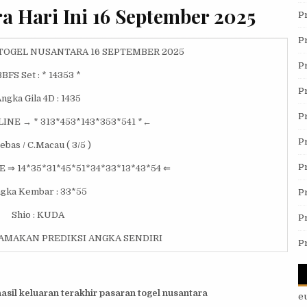
a Hari Ini 16 September 2025
P
P
 TOGEL NUSANTARA 16 SEPTEMBER 2025
P
BFS Set : * 14353 *
P
ngka Gila 4D : 1435
P
LINE → * 313*453*143*353*541 *←
P
ebas / C.Macau ( 3/5 )
P
E ⇒ 14*35*31*45*51*34*33*13*43*54
⇐
gka Kembar : 33*55
P
Shio : KUDA
P
AMAKAN PREDIKSI ANGKA SENDIRI
P
asil keluaran terakhir pasaran togel nusantara
e