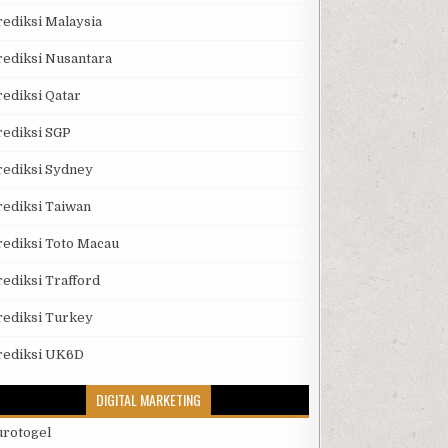
rediksi Malaysia
rediksi Nusantara
rediksi Qatar
rediksi SGP
rediksi Sydney
rediksi Taiwan
rediksi Toto Macau
rediksi Trafford
rediksi Turkey
rediksi UK6D
DIGITAL MARKETING
urotogel