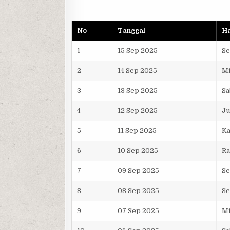
No
Tanggal
Ha
1
15 Sep 2025
Se
2
14 Sep 2025
M
3
13 Sep 2025
Sa
4
12 Sep 2025
Ju
5
11 Sep 2025
Ka
6
10 Sep 2025
Ra
7
09 Sep 2025
Se
8
08 Sep 2025
Se
9
07 Sep 2025
M