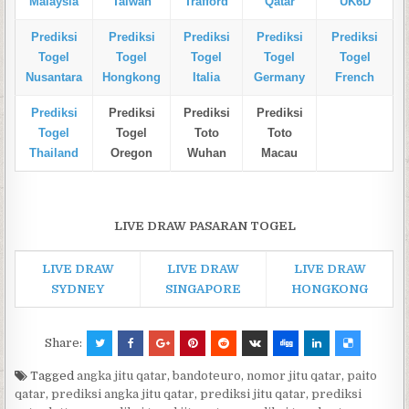
Malaysia
Taiwan
Trafford
Qatar
UK6D
Prediksi
Prediksi
Prediksi
Prediksi
Prediksi
Togel
Togel
Togel
Togel
Togel
Nusantara
Hongkong
Italia
Germany
French
Prediksi
Prediksi
Prediksi
Prediksi
Togel
Togel
Toto
Toto
Thailand
Oregon
Wuhan
Macau
LIVE DRAW PASARAN TOGEL
LIVE DRAW
LIVE DRAW
LIVE DRAW
SYDNEY
SINGAPORE
HONGKONG
Share:
Tagged
angka jitu qatar
,
bandoteuro
,
nomor jitu qatar
,
paito
qatar
,
prediksi angka jitu qatar
,
prediksi jitu qatar
,
prediksi