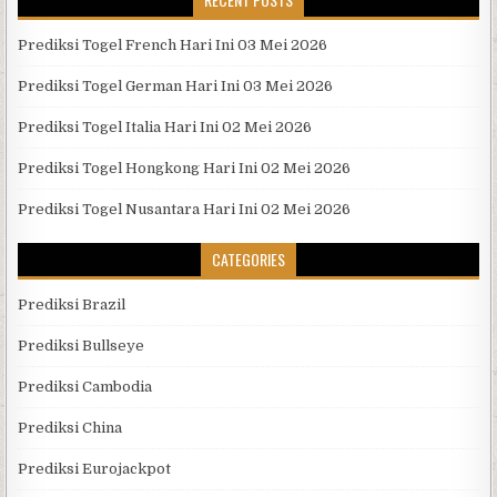
Prediksi Togel French Hari Ini 03 Mei 2026
Prediksi Togel German Hari Ini 03 Mei 2026
Prediksi Togel Italia Hari Ini 02 Mei 2026
Prediksi Togel Hongkong Hari Ini 02 Mei 2026
Prediksi Togel Nusantara Hari Ini 02 Mei 2026
CATEGORIES
Prediksi Brazil
Prediksi Bullseye
Prediksi Cambodia
Prediksi China
Prediksi Eurojackpot