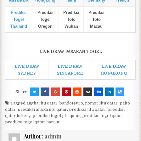
Nusantara
Hongkong
Italia
Germany
French
Prediksi
Prediksi
Prediksi
Prediksi
Togel
Togel
Toto
Toto
Thailand
Oregon
Wuhan
Macau
LIVE DRAW PASARAN TOGEL
LIVE DRAW
LIVE DRAW
LIVE DRAW
SYDNEY
SINGAPORE
HONGKONG
Share:
Tagged
angka jitu qatar
,
bandoteuro
,
nomor jitu qatar
,
paito
qatar
,
prediksi angka jitu qatar
,
prediksi jitu qatar
,
prediksi
qatar lottery
,
prediksi togel jitu qatar
,
prediksi togel qatar
,
prediksi togel qatar hari ini
Author:
admin