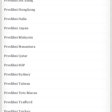
Prediksi HK Siang
Prediksi Hongkong
Prediksi Italia
Prediksi Japan
Prediksi Malaysia
Prediksi Nusantara
Prediksi Qatar
Prediksi SGP
Prediksi Sydney
Prediksi Taiwan
Prediksi Toto Macau
Prediksi Trafford
Prediksi Turkey