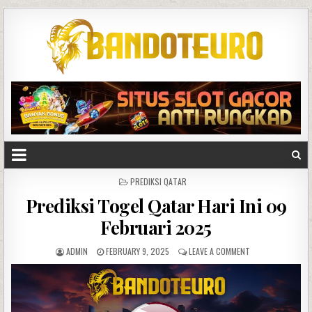
POSTED
PREDIKSI QATAR
IN
Prediksi Togel Qatar Hari Ini 09
Februari 2025
ADMIN
FEBRUARY 9, 2025
LEAVE A COMMENT