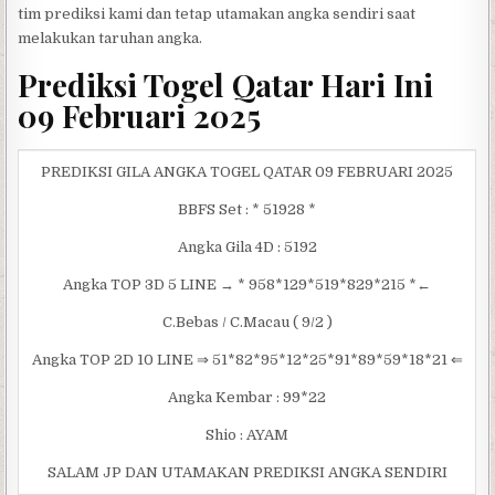
tim prediksi kami dan tetap utamakan angka sendiri saat
melakukan taruhan angka.
Prediksi Togel Qatar Hari Ini
09 Februari 2025
PREDIKSI GILA ANGKA TOGEL QATAR 09 FEBRUARI 2025
BBFS Set : * 51928 *
Angka Gila 4D : 5192
Angka TOP 3D 5 LINE → * 958*129*519*829*215 *←
C.Bebas / C.Macau ( 9/2 )
Angka TOP 2D 10 LINE ⇒ 51*82*95*12*25*91*89*59*18*21
⇐
Angka Kembar : 99*22
Shio : AYAM
SALAM JP DAN UTAMAKAN PREDIKSI ANGKA SENDIRI