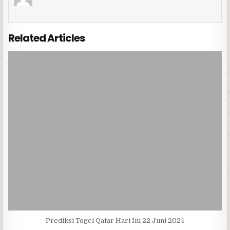
Related Articles
Prediksi Togel Qatar Hari Ini 22 Juni 2024