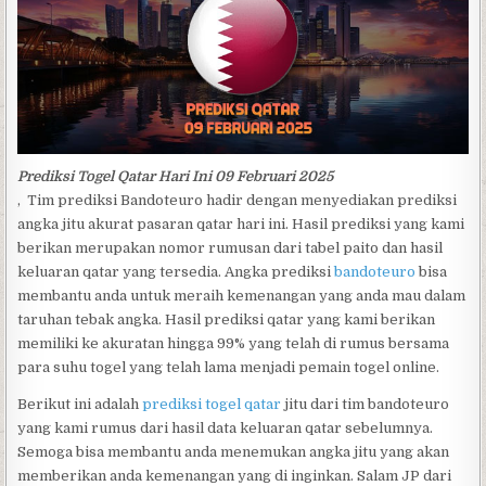
Prediksi Togel Qatar Hari Ini 09 Februari 2025
, Tim prediksi Bandoteuro hadir dengan menyediakan prediksi
angka jitu akurat pasaran qatar hari ini. Hasil prediksi yang kami
berikan merupakan nomor rumusan dari tabel paito dan hasil
keluaran qatar yang tersedia. Angka prediksi
bandoteuro
bisa
membantu anda untuk meraih kemenangan yang anda mau dalam
taruhan tebak angka. Hasil prediksi qatar yang kami berikan
memiliki ke akuratan hingga 99% yang telah di rumus bersama
para suhu togel yang telah lama menjadi pemain togel online.
Berikut ini adalah
prediksi togel qatar
jitu dari tim bandoteuro
yang kami rumus dari hasil data keluaran qatar sebelumnya.
Semoga bisa membantu anda menemukan angka jitu yang akan
memberikan anda kemenangan yang di inginkan. Salam JP dari