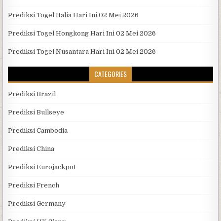
Prediksi Togel Italia Hari Ini 02 Mei 2026
Prediksi Togel Hongkong Hari Ini 02 Mei 2026
Prediksi Togel Nusantara Hari Ini 02 Mei 2026
CATEGORIES
Prediksi Brazil
Prediksi Bullseye
Prediksi Cambodia
Prediksi China
Prediksi Eurojackpot
Prediksi French
Prediksi Germany