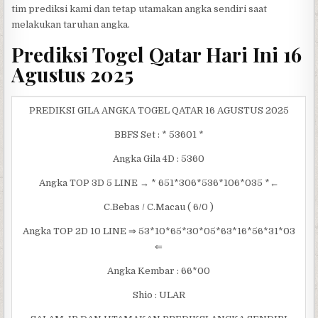
tim prediksi kami dan tetap utamakan angka sendiri saat
melakukan taruhan angka.
Prediksi Togel Qatar Hari Ini 16
Agustus 2025
PREDIKSI GILA ANGKA TOGEL QATAR 16 AGUSTUS 2025
BBFS Set : * 53601 *
Angka Gila 4D : 5360
Angka TOP 3D 5 LINE → * 651*306*536*106*035 *←
C.Bebas / C.Macau ( 6/0 )
Angka TOP 2D 10 LINE ⇒ 53*10*65*30*05*63*16*56*31*03
⇐
Angka Kembar : 66*00
Shio : ULAR