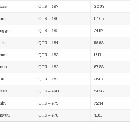
lasa
QTR – 487
3008
nin
QTR – 486
0465
nggu
QTR – 485
7467
btu
QTR – 484
9568
mat
QTR – 483
1711
mis
QTR – 482
6728
bu
QTR – 481
7612
lasa
QTR – 480
9426
nin
QTR – 479
7244
nggu
QTR – 478
4161