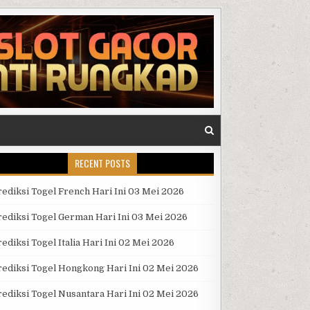
RECENT POSTS
rediksi Togel French Hari Ini 03 Mei 2026
rediksi Togel German Hari Ini 03 Mei 2026
ediksi Togel Italia Hari Ini 02 Mei 2026
rediksi Togel Hongkong Hari Ini 02 Mei 2026
rediksi Togel Nusantara Hari Ini 02 Mei 2026