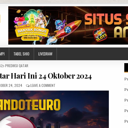
MPI
TABEL SHIO
LIVEDRAW
POSTED
PREDIKSI QATAR
IN
tar Hari Ini 24 Oktober 2024
P
OBER 24, 2024
LEAVE A COMMENT
P
Pr
P
P