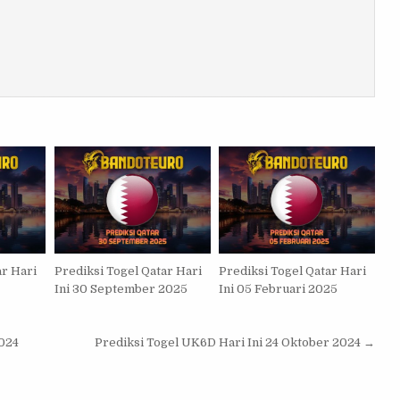
ar Hari
Prediksi Togel Qatar Hari
Prediksi Togel Qatar Hari
Ini 30 September 2025
Ini 05 Februari 2025
2024
Prediksi Togel UK6D Hari Ini 24 Oktober 2024 →