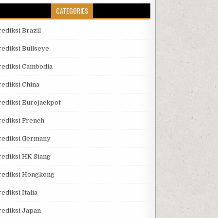
CATEGORIES
rediksi Brazil
rediksi Bullseye
rediksi Cambodia
rediksi China
rediksi Eurojackpot
rediksi French
rediksi Germany
rediksi HK Siang
rediksi Hongkong
ediksi Italia
rediksi Japan