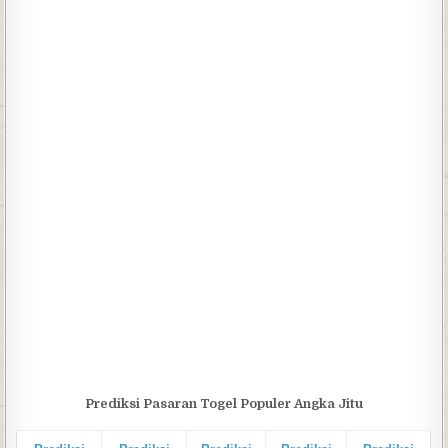
Prediksi Pasaran Togel Populer Angka Jitu