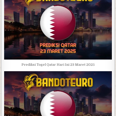
Prediksi Togel Qatar Hari Ini 23 Maret 2025