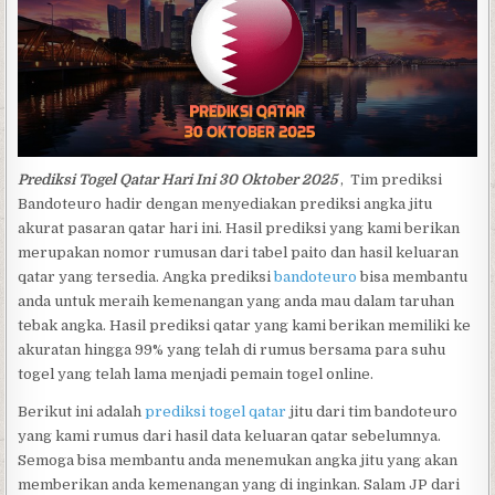
Prediksi Togel Qatar Hari Ini 30 Oktober 2025
, Tim prediksi
Bandoteuro hadir dengan menyediakan prediksi angka jitu
akurat pasaran qatar hari ini. Hasil prediksi yang kami berikan
merupakan nomor rumusan dari tabel paito dan hasil keluaran
qatar yang tersedia. Angka prediksi
bandoteuro
bisa membantu
anda untuk meraih kemenangan yang anda mau dalam taruhan
tebak angka. Hasil prediksi qatar yang kami berikan memiliki ke
akuratan hingga 99% yang telah di rumus bersama para suhu
togel yang telah lama menjadi pemain togel online.
Berikut ini adalah
prediksi togel qatar
jitu dari tim bandoteuro
yang kami rumus dari hasil data keluaran qatar sebelumnya.
Semoga bisa membantu anda menemukan angka jitu yang akan
memberikan anda kemenangan yang di inginkan. Salam JP dari